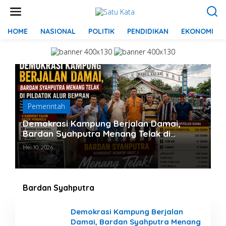
L
e
w
a
HOME
NASIONAL
POLITIK
PENDIDIKAN
EKONOMI
t
i
k
e
k
o
n
t
Pemerintah
e
n
Demokrasi Kampung Berjalan Damai,
Bardan Syahputra Menang Telak di
Pildatok Alur Bemban
Mei 10, 2026
Bardan Syahputra
Demokrasi Kampung Berjalan
Damai, Bardan Syahputra Menang