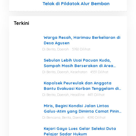
Telak di Pildatok Alur Bemban
Terkini
Warga Resah, Harimau Berkeliaran di
Desa Agusen
Di Berita, Daerah
5760 Dilihat
Sebulan Lebih Usai Pacuan Kuda,
Sampah Masih Berserakan di Area
Stadion
Di Berita, Daerah, Kesehatan
4551 Dilihat
Kapolsek Peureulak dan Anggota
Bantu Evakuasi Korban Tenggelam di
Perairan Kuala Bugak
Di Berita, Daerah, Headline
4411 Dilihat
Miris, Begini Kondisi Jalan Lintas
Galus-Atim yang Diminta Camat Pining
Dilakukan Perawatan
Di Bencana, Berita, Daerah
4090 Dilihat
Kejari Gayo Lues Gelar Seleksi Duta
Pelajar Sadar Hukum