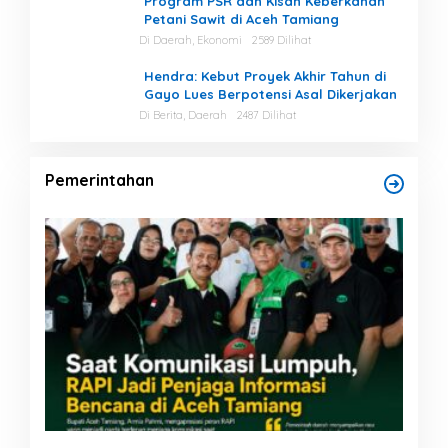
Program PSR dan Kisah Keberkahan
Petani Sawit di Aceh Tamiang
Di Daerah, Ekonomi
2589 Dilihat
Hendra: Kebut Proyek Akhir Tahun di
Gayo Lues Berpotensi Asal Dikerjakan
Di Berita, Daerah
2487 Dilihat
Pemerintahan