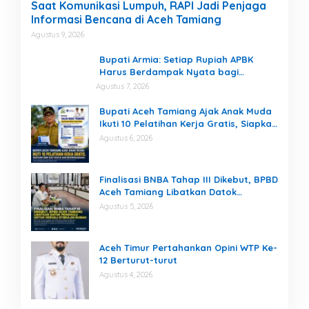
Saat Komunikasi Lumpuh, RAPI Jadi Penjaga
Informasi Bencana di Aceh Tamiang
Agustus 9, 2026
Bupati Armia: Setiap Rupiah APBK
Harus Berdampak Nyata bagi
Masyarakat
Agustus 7, 2026
Bupati Aceh Tamiang Ajak Anak Muda
Ikuti 10 Pelatihan Kerja Gratis, Siapkan
SDM Siap Kerja dan Berwirausaha
Agustus 6, 2026
Finalisasi BNBA Tahap III Dikebut, BPBD
Aceh Tamiang Libatkan Datok
Penghulu untuk Vervali Stimulan
Agustus 5, 2026
Rumah
Aceh Timur Pertahankan Opini WTP Ke-
12 Berturut-turut
Agustus 4, 2026