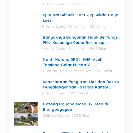
Di Berita, Daerah
3739 Dilihat
Pj Bupati Alhudri Lantik Pj Sekda Gayo
Lues
Di Berita, Daerah, Pemerintah
3591 Dilihat
Banyaknya Bangunan Tidak Berfungsi,
PKN: Kesannya Cuma Berharap
Kegiatan
Di Berita, Daerah, Pendidikan
3146 Dilihat
Nanti Malam, DPD II KNPI Aceh
Tamiang Gelar Musda V
Di Daerah, Headline, Pendidikan
2926 Dilihat
Keberadaan Pungutan Liar dan Resiko
Penyalahgunaan Fasilitas Kantor
Masih Tinggi di Gayo Lues.
Di Berita, Daerah
2807 Dilihat
Gotong Royong Masal 12 Desa di
Blangpegayon
Di Berita, Daerah
2633 Dilihat