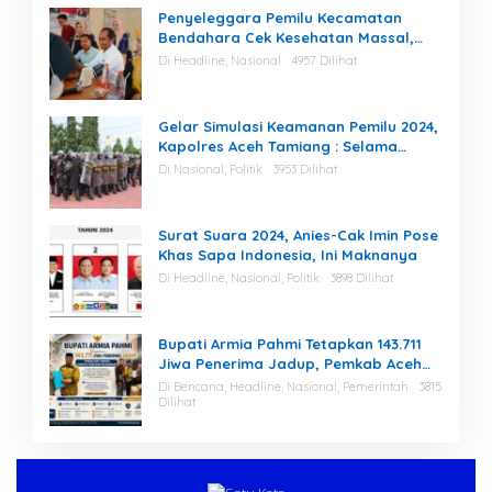
Penyeleggara Pemilu Kecamatan
Bendahara Cek Kesehatan Massal,
Ketua KIP Aceh Tamiang Beri Apresiasi
Di Headline, Nasional
4957 Dilihat
Gelar Simulasi Keamanan Pemilu 2024,
Kapolres Aceh Tamiang : Selama
Proses, Kami Siap dan Mampu
Di Nasional, Politik
3953 Dilihat
Menjaga Keamanan
Surat Suara 2024, Anies-Cak Imin Pose
Khas Sapa Indonesia, Ini Maknanya
Di Headline, Nasional, Politik
3898 Dilihat
Bupati Armia Pahmi Tetapkan 143.711
Jiwa Penerima Jadup, Pemkab Aceh
Tamiang Percepat Pemulihan
Di Bencana, Headline, Nasional, Pemerintah
3815
Pascabencana
Dilihat