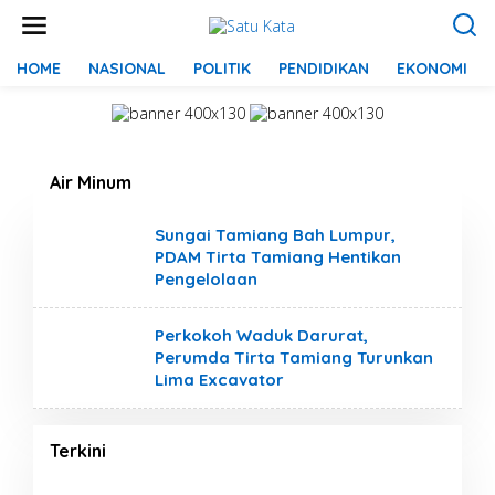
L
e
w
a
HOME
NASIONAL
POLITIK
PENDIDIKAN
EKONOMI
t
i
k
e
k
Air Minum
o
n
t
Sungai Tamiang Bah Lumpur,
e
PDAM Tirta Tamiang Hentikan
n
Pengelolaan
Perkokoh Waduk Darurat,
Perumda Tirta Tamiang Turunkan
Lima Excavator
Terkini