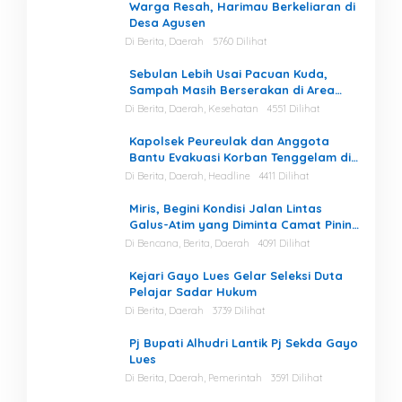
Warga Resah, Harimau Berkeliaran di
Desa Agusen
Di Berita, Daerah
5760 Dilihat
Sebulan Lebih Usai Pacuan Kuda,
Sampah Masih Berserakan di Area
Stadion
Di Berita, Daerah, Kesehatan
4551 Dilihat
Kapolsek Peureulak dan Anggota
Bantu Evakuasi Korban Tenggelam di
Perairan Kuala Bugak
Di Berita, Daerah, Headline
4411 Dilihat
Miris, Begini Kondisi Jalan Lintas
Galus-Atim yang Diminta Camat Pining
Dilakukan Perawatan
Di Bencana, Berita, Daerah
4091 Dilihat
Kejari Gayo Lues Gelar Seleksi Duta
Pelajar Sadar Hukum
Di Berita, Daerah
3739 Dilihat
Pj Bupati Alhudri Lantik Pj Sekda Gayo
Lues
Di Berita, Daerah, Pemerintah
3591 Dilihat