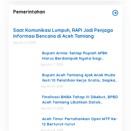
Pemerintahan
Saat Komunikasi Lumpuh, RAPI Jadi Penjaga
Informasi Bencana di Aceh Tamiang
Agustus 9, 2026
Bupati Armia: Setiap Rupiah APBK
Harus Berdampak Nyata bagi
Masyarakat
Agustus 7, 2026
Bupati Aceh Tamiang Ajak Anak Muda
Ikuti 10 Pelatihan Kerja Gratis, Siapkan
SDM Siap Kerja dan Berwirausaha
Agustus 6, 2026
Finalisasi BNBA Tahap III Dikebut, BPBD
Aceh Tamiang Libatkan Datok
Penghulu untuk Vervali Stimulan
Agustus 5, 2026
Rumah
Aceh Timur Pertahankan Opini WTP Ke-
12 Berturut-turut
Agustus 4, 2026