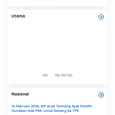
Dari Puing Bencana, Harapan Kembali
Maje
Tumbuh di MIN 4 Aceh Tamiang
Muh
Pen
Di Bencana, Headline, Pendidikan
|
Agustus 9, 2026
Di Hea
Utama
Mu
Nasional
14 Februari 2024, KIP Aceh Tamiang Ajak Pemilih
Gunakan Hak Pilih untuk Datang ke TPS