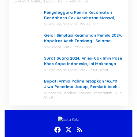
Di ADVENTORIAL, Nasional, Politik
6190 Dilihat
Penyeleggara Pemilu Kecamatan
Bendahara Cek Kesehatan Massal,
Ketua KIP Aceh Tamiang Beri Apresiasi
Di Headline, Nasional
4958 Dilihat
Gelar Simulasi Keamanan Pemilu 2024,
Kapolres Aceh Tamiang : Selama
Proses, Kami Siap dan Mampu
Di Nasional, Politik
3953 Dilihat
Menjaga Keamanan
Surat Suara 2024, Anies-Cak Imin Pose
Khas Sapa Indonesia, Ini Maknanya
Di Headline, Nasional, Politik
3898 Dilihat
Bupati Armia Pahmi Tetapkan 143.711
Jiwa Penerima Jadup, Pemkab Aceh
Tamiang Percepat Pemulihan
Di Bencana, Headline, Nasional, Pemerintah
3815
Dilihat
Pascabencana