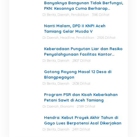
Banyaknya Bangunan Tidak Berfungsi,
PKN: Kesannya Cuma Berharap
Kegiatan
Di Berita, Daerah, Pendidikan
3146 Dilihat
Nanti Malam, DPD II KNPI Aceh
Tamiang Gelar Musda V
Di Daerah, Headline, Pendidikan
2926 Dilihat
Keberadaan Pungutan Liar dan Resiko
Penyalahgunaan Fasilitas Kantor
Masih Tinggi di Gayo Lues.
Di Berita, Daerah
2807 Dilihat
Gotong Royong Masal 12 Desa di
Blangpegayon
Di Berita, Daerah
2638 Dilihat
Program PSR dan Kisah Keberkahan
Petani Sawit di Aceh Tamiang
Di Daerah, Ekonomi
2589 Dilihat
Hendra: Kebut Proyek Akhir Tahun di
Gayo Lues Berpotensi Asal Dikerjakan
Di Berita, Daerah
2491 Dilihat