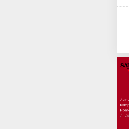
Alama
Kamp
Nomo
Di