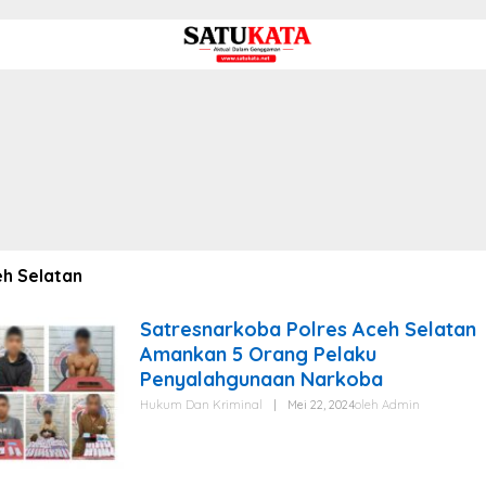
h Selatan
Satresnarkoba Polres Aceh Selatan
Amankan 5 Orang Pelaku
Penyalahgunaan Narkoba
Hukum Dan Kriminal
|
Mei 22, 2024
Oleh
Admin
SATUKATA.NET ACEH SELATAN – Satuan Reserse
Narkoba (Satresnarkoba) Polres Aceh Selatan Polda
Aceh