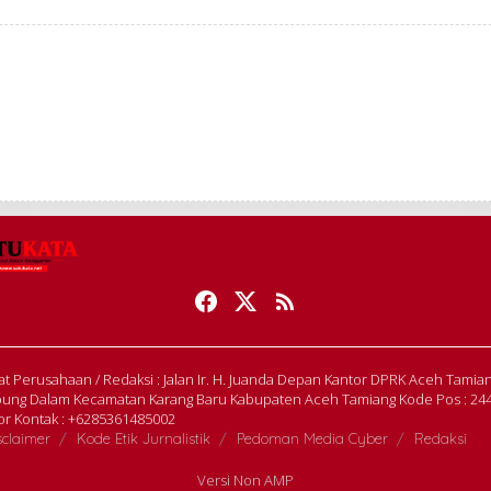
t Perusahaan / Redaksi : Jalan Ir. H. Juanda Depan Kantor DPRK Aceh Tamia
ung Dalam Kecamatan Karang Baru Kabupaten Aceh Tamiang Kode Pos : 24
r Kontak : +6285361485002
sclaimer
Kode Etik Jurnalistik
Pedoman Media Cyber
Redaksi
Versi Non AMP