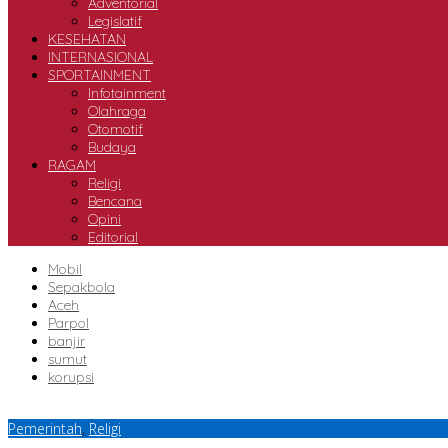
Adventorial
Legislatif
KESEHATAN
INTERNASIONAL
SPORTAINMENT
Infotainment
Olahraga
Otomotif
Budaya
RAGAM
Religi
Bencana
Opini
Editorial
Mobil
Sepakbola
Aceh
Parpol
banjir
sumut
korupsi
Pemerintah
,
Religi