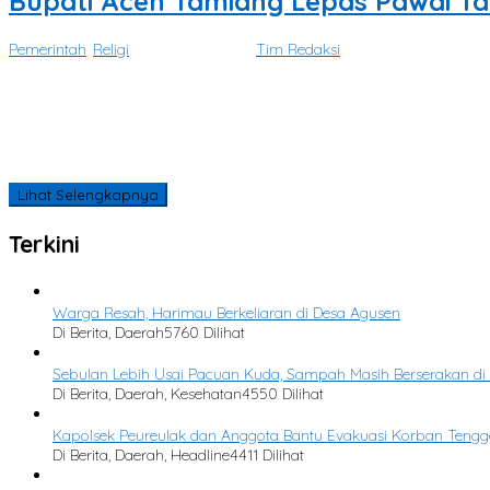
Bupati Aceh Tamiang Lepas Pawai Ta’
Pemerintah
,
Religi
|
Juni 16, 2026
oleh
Tim Redaksi
ACEH TAMIANG – Semarak Tahun Baru Islam 1 Muharram 1448 Hijri
Tidak Ada Lagi Postingan yang Tersedia.
Tidak ada lagi halaman untuk dimuat.
Lihat Selengkapnya
Terkini
Warga Resah, Harimau Berkeliaran di Desa Agusen
Di Berita, Daerah
5760 Dilihat
Sebulan Lebih Usai Pacuan Kuda, Sampah Masih Berserakan di
Di Berita, Daerah, Kesehatan
4550 Dilihat
Kapolsek Peureulak dan Anggota Bantu Evakuasi Korban Tengg
Di Berita, Daerah, Headline
4411 Dilihat