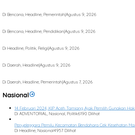
Saat Komunikasi Lumpuh, RAPI Jadi Penjaga Informasi Bencana di A
Di Bencana, Headline, Pemerintah
|
Agustus 9, 2026
Dari Puing Bencana, Harapan Kembali Tumbuh di MIN 4 Aceh Tamia
Di Bencana, Headline, Pendidikan
|
Agustus 9, 2026
Majelis Ta’lim Sabilul Qhina Diresmikan, Muhammad Zakiruddin Dor
Di Headline, Politik, Religi
|
Agustus 9, 2026
Kabel Listrik Menggantung Rendah di Permukiman, Ancam Keselama
Di Daerah, Headline
|
Agustus 9, 2026
Bupati Armia: Setiap Rupiah APBK Harus Berdampak Nyata bagi Mas
Di Daerah, Headline, Pemerintah
|
Agustus 7, 2026
Nasional
14 Februari 2024, KIP Aceh Tamiang Ajak Pemilih Gunakan Hak 
Di ADVENTORIAL, Nasional, Politik
6190 Dilihat
Penyeleggara Pemilu Kecamatan Bendahara Cek Kesehatan Massa
Di Headline, Nasional
4957 Dilihat