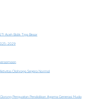
448 Hijriah
TI Aceh Bidik Tiga Besar
 2025–2029
ebersamaan
ktivitas Olahraga Segera Normal
in Dorong Penguatan Pendidikan Agama Generasi Muda