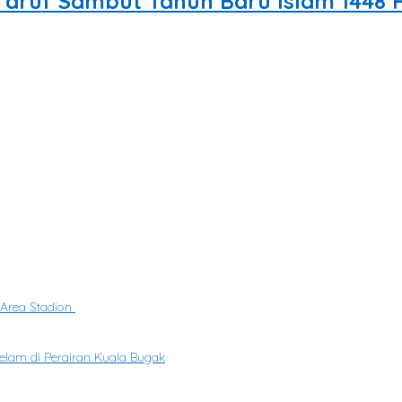
aruf Sambut Tahun Baru Islam 1448 H
ah mewarnai
 Area Stadion
elam di Perairan Kuala Bugak