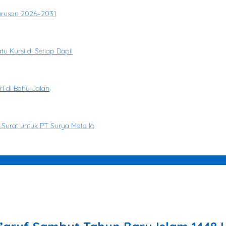
gurusan 2026–2031
u Kursi di Setiap Dapil
i di Bahu Jalan
 Surat untuk PT Surya Mata Ie