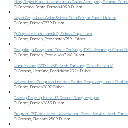
Miris, Begini Kondisi Jalan Lintas Galus-Atim yang Diminta Cam
Di Bencana, Berita, Daerah
4090 Dilihat
Kejari Gayo Lues Gelar Seleksi Duta Pelajar Sadar Hukum
Di Berita, Daerah
3739 Dilihat
Pj Bupati Alhudri Lantik Pj Sekda Gayo Lues
Di Berita, Daerah, Pemerintah
3591 Dilihat
Banyaknya Bangunan Tidak Berfungsi, PKN: Kesannya Cuma Be
Di Berita, Daerah, Pendidikan
3146 Dilihat
Nanti Malam, DPD II KNPI Aceh Tamiang Gelar Musda V
Di Daerah, Headline, Pendidikan
2926 Dilihat
Keberadaan Pungutan Liar dan Resiko Penyalahgunaan Fasilitas
Di Berita, Daerah
2807 Dilihat
Gotong Royong Masal 12 Desa di Blangpegayon
Di Berita, Daerah
2633 Dilihat
Program PSR dan Kisah Keberkahan Petani Sawit di Aceh Tami
Di Daerah, Ekonomi
2589 Dilihat