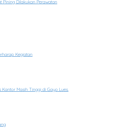
at Pining Dilakukan Perawatan
rharap Kegiatan
 Kantor Masih Tinggi di Gayo Lues.
ang