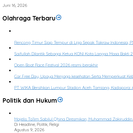
Bupati Aceh Tamiang Lepas Pawai Ta’aruf Sambut Tahun Baru Islam 1
Juni 16, 2026
Olahraga Terbaru
1
Rencong Timur Siap Tempur di Liga Sepak Takraw Indonesia, PS
2
Saifullah Dilantik Sebagai Ketua KONI Kota Langsa Masa Bakti
3
Open Boat Race Festival 2026 resmi berakhir
4
Car Free Day, Upaya Menjaga kesehatan Serta Memperkuat K
5
PT WIKA Bersihkan Lumpur Stadion Aceh Tamiang, Kadispora: A
Politik dan Hukum
Majelis Ta’lim Sabilul Qhina Diresmikan, Muhammad Zakirudd
Di Headline, Politik, Religi
Agustus 9, 2026