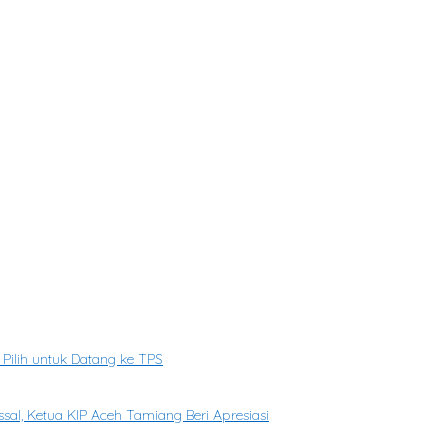
ceh Tamiang
ng
ong Penguatan Pendidikan Agama Generasi Muda
tan Warga
yarakat
Pilih untuk Datang ke TPS
l, Ketua KIP Aceh Tamiang Beri Apresiasi