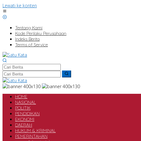
Lewati ke konten
Tentang Kami
Kode Perilaku Perusahaan
Indeks Berita
Terms of Service
HOME
NASIONAL
POLITIK
PENDIDIKAN
EKONOMI
DAERAH
HUKUM & KRIMINAL
PEMERINTAHAN