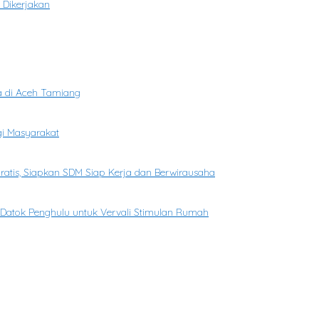
 Dikerjakan
a di Aceh Tamiang
gi Masyarakat
Gratis, Siapkan SDM Siap Kerja dan Berwirausaha
n Datok Penghulu untuk Vervali Stimulan Rumah