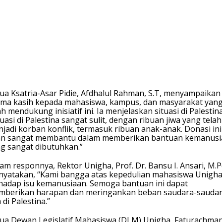
ua Ksatria-Asar Pidie, Afdhalul Rahman, S.T, menyampaikan
ima kasih kepada mahasiswa, kampus, dan masyarakat yan
ah mendukung inisiatif ini. Ia menjelaskan situasi di Palestina
tuasi di Palestina sangat sulit, dengan ribuan jiwa yang telah
jadi korban konflik, termasuk ribuan anak-anak. Donasi ini
an sangat membantu dalam memberikan bantuan kemanusi
g sangat dibutuhkan.”
am responnya, Rektor Unigha, Prof. Dr. Bansu I. Ansari, M.P
yatakan, “Kami bangga atas kepedulian mahasiswa Unigh
hadap isu kemanusiaan. Semoga bantuan ini dapat
berikan harapan dan meringankan beban saudara-sauda
a di Palestina.”
ua Dewan Legislatif Mahasiswa (DLM) Unigha, Faturachma