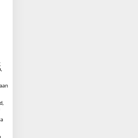
g
,
aan
d,
a
ra
n