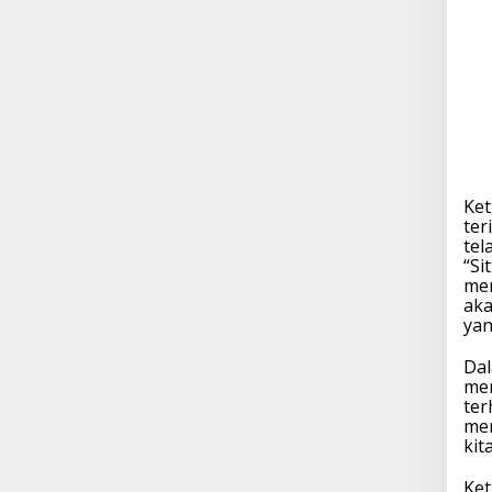
Ket
ter
tel
“Si
men
ak
yan
Dal
men
ter
mem
kit
Ket