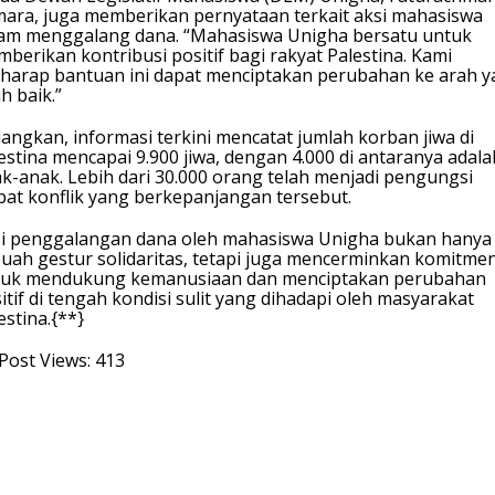
ara, juga memberikan pernyataan terkait aksi mahasiswa
am menggalang dana. “Mahasiswa Unigha bersatu untuk
berikan kontribusi positif bagi rakyat Palestina. Kami
harap bantuan ini dapat menciptakan perubahan ke arah 
ih baik.”
angkan, informasi terkini mencatat jumlah korban jiwa di
estina mencapai 9.900 jiwa, dengan 4.000 di antaranya adala
k-anak. Lebih dari 30.000 orang telah menjadi pengungsi
bat konflik yang berkepanjangan tersebut.
i penggalangan dana oleh mahasiswa Unigha bukan hanya
uah gestur solidaritas, tetapi juga mencerminkan komitme
tuk mendukung kemanusiaan dan menciptakan perubahan
itif di tengah kondisi sulit yang dihadapi oleh masyarakat
estina.{**}
Post Views:
413