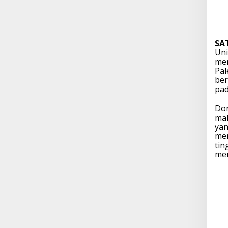
SA
Uni
men
Pal
ber
pad
Don
mah
yan
men
tin
men