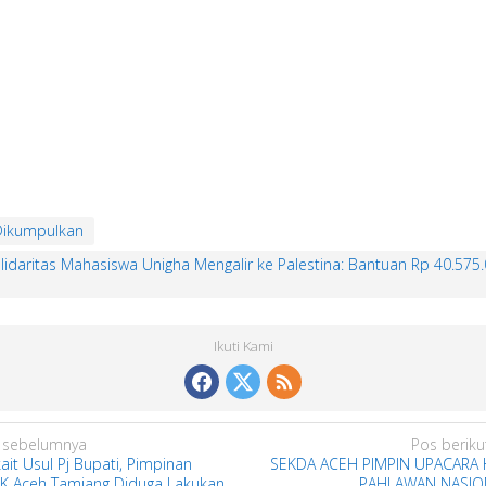
Dikumpulkan
lidaritas Mahasiswa Unigha Mengalir ke Palestina: Bantuan Rp 40.575.
Ikuti Kami
 sebelumnya
Pos beriku
ait Usul Pj Bupati, Pimpinan
SEKDA ACEH PIMPIN UPACARA 
K Aceh Tamiang Diduga Lakukan
PAHLAWAN NASIO