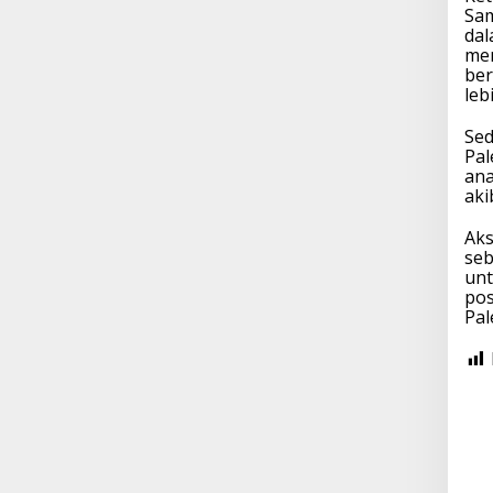
Sam
dal
mem
ber
leb
Sed
Pal
ana
aki
Aks
seb
un
pos
Pal