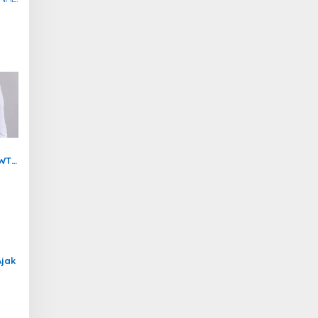
 WTP
t
Ajak
nan