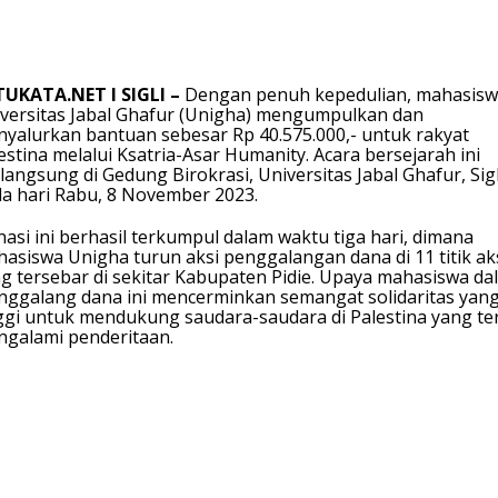
TUKATA.NET I SIGLI –
Dengan penuh kepedulian, mahasis
versitas Jabal Ghafur (Unigha) mengumpulkan dan
yalurkan bantuan sebesar Rp 40.575.000,- untuk rakyat
estina melalui Ksatria-Asar Humanity. Acara bersejarah ini
langsung di Gedung Birokrasi, Universitas Jabal Ghafur, Sigl
a hari Rabu, 8 November 2023.
asi ini berhasil terkumpul dalam waktu tiga hari, dimana
asiswa Unigha turun aksi penggalangan dana di 11 titik ak
g tersebar di sekitar Kabupaten Pidie. Upaya mahasiswa da
ggalang dana ini mencerminkan semangat solidaritas yan
ggi untuk mendukung saudara-saudara di Palestina yang te
galami penderitaan.