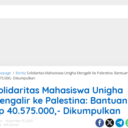
epage
/
Berita
Solidaritas Mahasiswa Unigha Mengalir ke Palestina: Bantua
75.000,- Dikumpulkan
olidaritas Mahasiswa Unigha
engalir ke Palestina: Bantuan
p 40.575.000,- Dikumpulkan
in
November 10, 2023
a
413 Dilihat