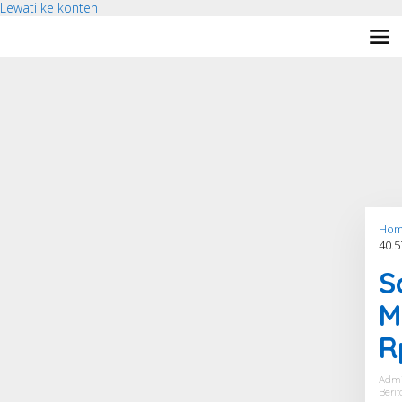
Lewati ke konten
Hom
40.5
S
M
R
Adm
Berit