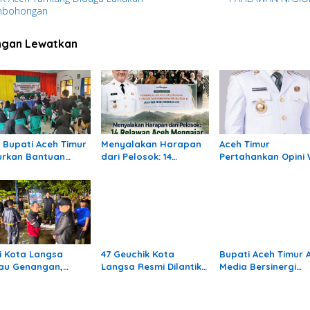
bohongan
ngan Lewatkan
ri Bupati Aceh Timur
Menyalakan Harapan
Aceh Timur
urkan Bantuan
dari Pelosok: 14
Pertahankan Opini
uk 309 Guru
Relawan Aceh
Ke-12 Berturut-turu
dampak Banjir di
Mengajar Mengabdi di
reulak
Pedalaman Aceh
Tamiang
i Kota Langsa
47 Geuchik Kota
Bupati Aceh Timur 
jau Genangan,
Langsa Resmi Dilantik,
Media Bersinergi
truksikan OPD
Wali Kota Tegaskan
Dukung Pembangu
gani Cepat
Larangan Ganti
Daerah
Perangkat Gampong