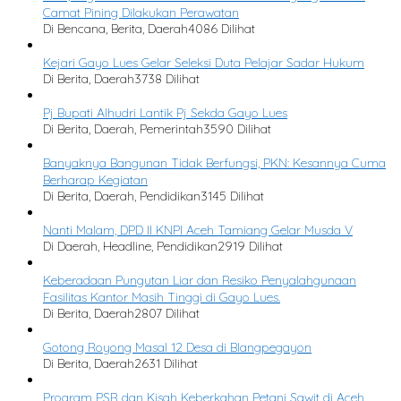
Camat Pining Dilakukan Perawatan
Di Bencana, Berita, Daerah
4086 Dilihat
Kejari Gayo Lues Gelar Seleksi Duta Pelajar Sadar Hukum
Di Berita, Daerah
3738 Dilihat
Pj Bupati Alhudri Lantik Pj Sekda Gayo Lues
Di Berita, Daerah, Pemerintah
3590 Dilihat
Banyaknya Bangunan Tidak Berfungsi, PKN: Kesannya Cuma
Berharap Kegiatan
Di Berita, Daerah, Pendidikan
3145 Dilihat
Nanti Malam, DPD II KNPI Aceh Tamiang Gelar Musda V
Di Daerah, Headline, Pendidikan
2919 Dilihat
Keberadaan Pungutan Liar dan Resiko Penyalahgunaan
Fasilitas Kantor Masih Tinggi di Gayo Lues.
Di Berita, Daerah
2807 Dilihat
Gotong Royong Masal 12 Desa di Blangpegayon
Di Berita, Daerah
2631 Dilihat
Program PSR dan Kisah Keberkahan Petani Sawit di Aceh