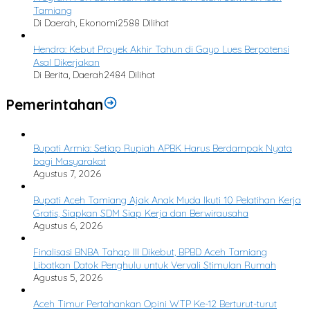
Tamiang
Di Daerah, Ekonomi
2588 Dilihat
Hendra: Kebut Proyek Akhir Tahun di Gayo Lues Berpotensi
Asal Dikerjakan
Di Berita, Daerah
2484 Dilihat
Pemerintahan
Bupati Armia: Setiap Rupiah APBK Harus Berdampak Nyata
bagi Masyarakat
Agustus 7, 2026
Bupati Aceh Tamiang Ajak Anak Muda Ikuti 10 Pelatihan Kerja
Gratis, Siapkan SDM Siap Kerja dan Berwirausaha
Agustus 6, 2026
Finalisasi BNBA Tahap III Dikebut, BPBD Aceh Tamiang
Libatkan Datok Penghulu untuk Vervali Stimulan Rumah
Agustus 5, 2026
Aceh Timur Pertahankan Opini WTP Ke-12 Berturut-turut