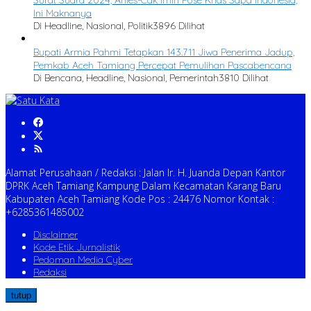
Ini Maknanya
Di Headline, Nasional, Politik
3896 Dilihat
Bupati Armia Pahmi Tetapkan 143.711 Jiwa Penerima Jadup,
Pemkab Aceh Tamiang Percepat Pemulihan Pascabencana
Di Bencana, Headline, Nasional, Pemerintah
3810 Dilihat
Alamat Perusahaan / Redaksi : Jalan Ir. H. Juanda Depan Kantor
DPRK Aceh Tamiang Kampung Dalam Kecamatan Karang Baru
Kabupaten Aceh Tamiang Kode Pos : 24476 Nomor Kontak :
+6285361485002
Disclaimer
Kode Etik Jurnalistik
Pedoman Media Cyber
Redaksi
tutup