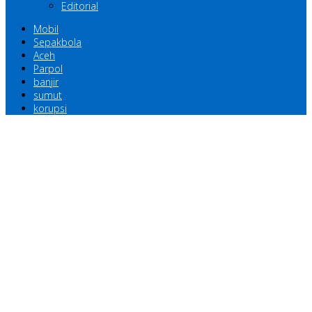
Editorial
Mobil
Sepakbola
Aceh
Parpol
banjir
sumut
korupsi