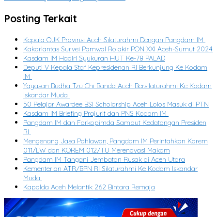
Posting Terkait
Kepala OJK Provinsi Aceh Silaturahmi Dengan Pangdam IM
Kakorlantas Survei Pamwal Rolakir PON XXI Aceh-Sumut 2024
Kasdam IM Hadiri Syukuran HUT Ke-78 PALAD
Deputi V Kepala Staf Kepresidenan RI Berkunjung Ke Kodam
IM
Yayasan Budha Tzu Chi Banda Aceh Bersilaturahmi Ke Kodam
Iskandar Muda
50 Pelajar Awardee BSI Scholarship Aceh Lolos Masuk di PTN
Kasdam IM Briefing Prajurit dan PNS Kodam IM
Pangdam IM dan Forkopimda Sambut Kedatangan Presiden
RI
Mengenang Jasa Pahlawan, Pangdam IM Perintahkan Korem
011/LW dan KOREM 012/TU Merenovasi Makam
Pangdam IM Tangani Jembatan Rusak di Aceh Utara
Kementerian ATR/BPN RI Silaturahmi Ke Kodam Iskandar
Muda
Kapolda Aceh Melantik 262 Bintara Remaja