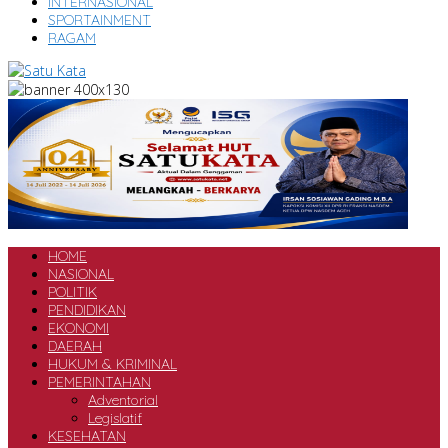
INTERNASIONAL
SPORTAINMENT
RAGAM
HOME
NASIONAL
POLITIK
PENDIDIKAN
EKONOMI
DAERAH
HUKUM & KRIMINAL
PEMERINTAHAN
Adventorial
Legislatif
KESEHATAN