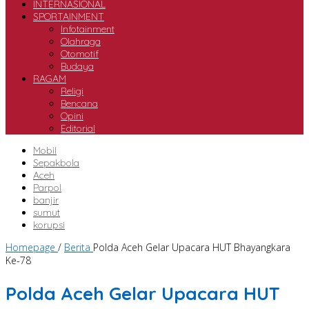
INTERNASIONAL
SPORTAINMENT
Infotainment
Olahraga
Otomotif
Budaya
RAGAM
Religi
Bencana
Opini
Editorial
Mobil
Sepakbola
Aceh
Parpol
banjir
sumut
korupsi
Homepage
/
Berita
Polda Aceh Gelar Upacara HUT Bhayangkara
Ke-78
Polda Aceh Gelar Upacara HUT