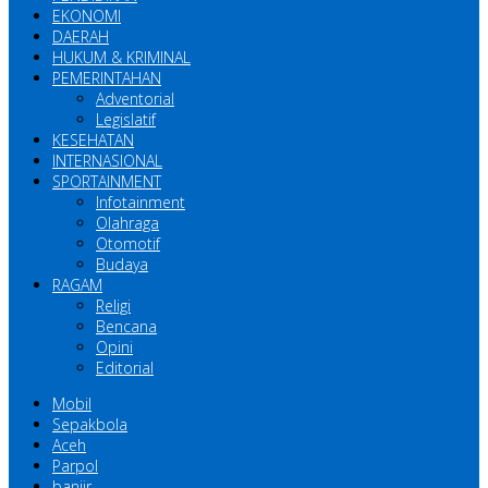
EKONOMI
DAERAH
HUKUM & KRIMINAL
PEMERINTAHAN
Adventorial
Legislatif
KESEHATAN
INTERNASIONAL
SPORTAINMENT
Infotainment
Olahraga
Otomotif
Budaya
RAGAM
Religi
Bencana
Opini
Editorial
Mobil
Sepakbola
Aceh
Parpol
banjir