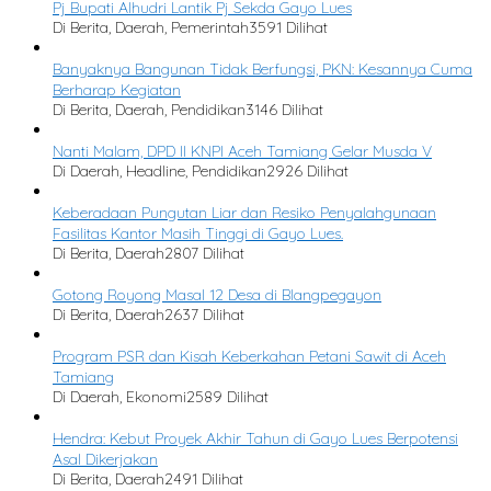
Pj Bupati Alhudri Lantik Pj Sekda Gayo Lues
Di Berita, Daerah, Pemerintah
3591 Dilihat
Banyaknya Bangunan Tidak Berfungsi, PKN: Kesannya Cuma
Berharap Kegiatan
Di Berita, Daerah, Pendidikan
3146 Dilihat
Nanti Malam, DPD II KNPI Aceh Tamiang Gelar Musda V
Di Daerah, Headline, Pendidikan
2926 Dilihat
Keberadaan Pungutan Liar dan Resiko Penyalahgunaan
Fasilitas Kantor Masih Tinggi di Gayo Lues.
Di Berita, Daerah
2807 Dilihat
Gotong Royong Masal 12 Desa di Blangpegayon
Di Berita, Daerah
2637 Dilihat
Program PSR dan Kisah Keberkahan Petani Sawit di Aceh
Tamiang
Di Daerah, Ekonomi
2589 Dilihat
Hendra: Kebut Proyek Akhir Tahun di Gayo Lues Berpotensi
Asal Dikerjakan
Di Berita, Daerah
2491 Dilihat