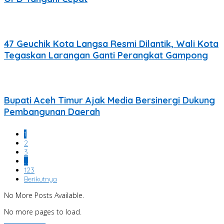
47 Geuchik Kota Langsa Resmi Dilantik, Wali Kota
Tegaskan Larangan Ganti Perangkat Gampong
Bupati Aceh Timur Ajak Media Bersinergi Dukung
Pembangunan Daerah
1
2
3
…
123
Berikutnya
No More Posts Available.
No more pages to load.