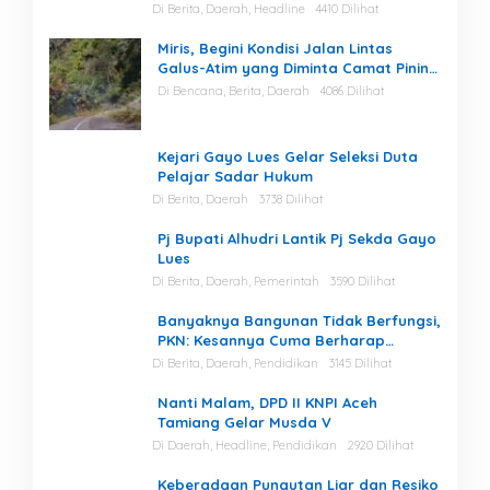
Perairan Kuala Bugak
Di Berita, Daerah, Headline
4410 Dilihat
Miris, Begini Kondisi Jalan Lintas
Galus-Atim yang Diminta Camat Pining
Dilakukan Perawatan
Di Bencana, Berita, Daerah
4086 Dilihat
Kejari Gayo Lues Gelar Seleksi Duta
Pelajar Sadar Hukum
Di Berita, Daerah
3738 Dilihat
Pj Bupati Alhudri Lantik Pj Sekda Gayo
Lues
Di Berita, Daerah, Pemerintah
3590 Dilihat
Banyaknya Bangunan Tidak Berfungsi,
PKN: Kesannya Cuma Berharap
Kegiatan
Di Berita, Daerah, Pendidikan
3145 Dilihat
Nanti Malam, DPD II KNPI Aceh
Tamiang Gelar Musda V
Di Daerah, Headline, Pendidikan
2920 Dilihat
Keberadaan Pungutan Liar dan Resiko