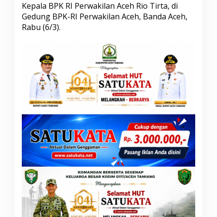
Kepala BPK RI Perwakilan Aceh Rio Tirta, di
A
Gedung BPK-RI Perwakilan Aceh, Banda Aceh,
c
e
Rabu (6/3).
h