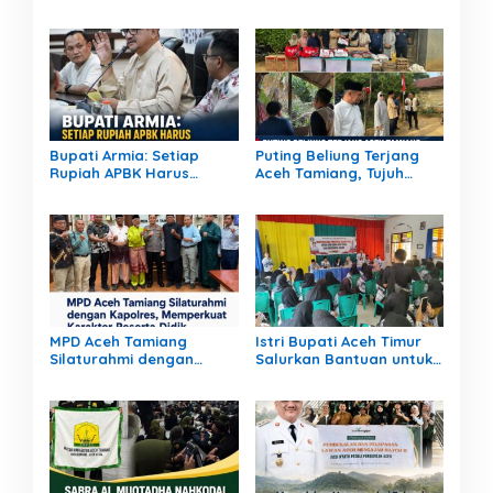
Bupati Armia: Setiap
Puting Beliung Terjang
Rupiah APBK Harus
Aceh Tamiang, Tujuh
Berdampak Nyata bagi
Rumah Warga Rusak,
Masyarakat
Bang Jek Tinjau Lokasi
Bencana
MPD Aceh Tamiang
Istri Bupati Aceh Timur
Silaturahmi dengan
Salurkan Bantuan untuk
Kapolres, Memperkuat
309 Guru Terdampak
Karakter Peserta Didik
Banjir di Peureulak