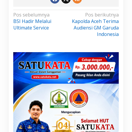
N
Pos sebelumnya
Pos berikutnya
BSI Hadir Melalui
Kapolda Aceh Terima
a
Ultimate Service
Audiensi GM Garuda
v
Indonesia
i
g
a
s
i
p
o
s