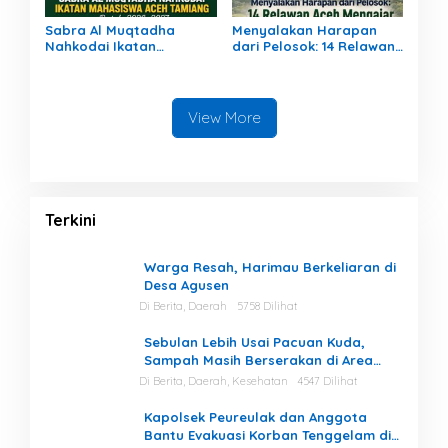
Sabra Al Muqtadha
Menyalakan Harapan
Nahkodai Ikatan
dari Pelosok: 14 Relawan
Mahasiswa Aceh Tamiang
Aceh Mengajar Mengabdi
Periode 2026–2027
di Pedalaman Aceh
Tamiang
View More
Terkini
Warga Resah, Harimau Berkeliaran di
Desa Agusen
Di Berita, Daerah
5758 Dilihat
Sebulan Lebih Usai Pacuan Kuda,
Sampah Masih Berserakan di Area
Stadion
Di Berita, Daerah, Kesehatan
4547 Dilihat
Kapolsek Peureulak dan Anggota
Bantu Evakuasi Korban Tenggelam di