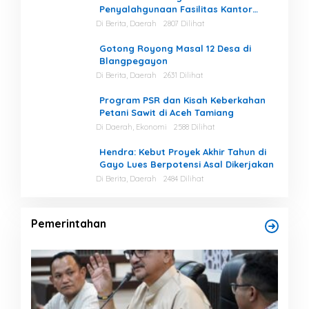
Penyalahgunaan Fasilitas Kantor
Masih Tinggi di Gayo Lues.
Di Berita, Daerah
2807 Dilihat
Gotong Royong Masal 12 Desa di
Blangpegayon
Di Berita, Daerah
2631 Dilihat
Program PSR dan Kisah Keberkahan
Petani Sawit di Aceh Tamiang
Di Daerah, Ekonomi
2588 Dilihat
Hendra: Kebut Proyek Akhir Tahun di
Gayo Lues Berpotensi Asal Dikerjakan
Di Berita, Daerah
2484 Dilihat
Pemerintahan