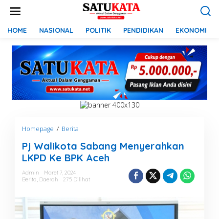
L
e
w
a
HOME
NASIONAL
POLITIK
PENDIDIKAN
EKONOMI
t
i
k
e
k
o
n
t
e
n
Homepage
/
Berita
P
j
Pj Walikota Sabang Menyerahkan
W
a
LKPD Ke BPK Aceh
l
i
Admin
Maret 7, 2024
Berita
,
Daerah
275 Dilihat
k
o
t
a
S