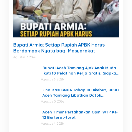
Bupati Armia: Setiap Rupiah APBK Harus
Berdampak Nyata bagi Masyarakat
Agustus 7, 2026
Bupati Aceh Tamiang Ajak Anak Muda
Ikuti 10 Pelatihan Kerja Gratis, Siapkan
SDM Siap Kerja dan Berwirausaha
Agustus 6, 2026
Finalisasi BNBA Tahap III Dikebut, BPBD
Aceh Tamiang Libatkan Datok
Penghulu untuk Vervali Stimulan
Agustus 5, 2026
Rumah
Aceh Timur Pertahankan Opini WTP Ke-
12 Berturut-turut
Agustus 4, 2026