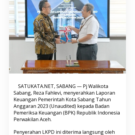
a
b
a
n
g
M
e
n
y
e
r
a
h
k
a
n
SATUKATA.NET, SABANG — Pj Walikota
L
Sabang, Reza Fahlevi, menyerahkan Laporan
K
Keuangan Pemerintah Kota Sabang Tahun
P
Anggaran 2023 (Unaudited) kepada Badan
D
Pemeriksa Keuangan (BPK) Republik Indonesia
K
e
Perwakilan Aceh.
B
P
Penyerahan LKPD ini diterima langsung oleh
K