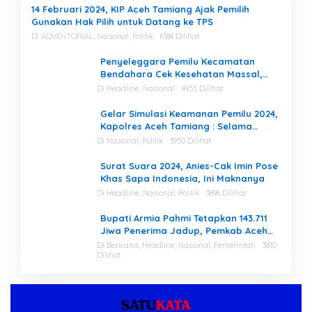
14 Februari 2024, KIP Aceh Tamiang Ajak Pemilih
Gunakan Hak Pilih untuk Datang ke TPS
Di ADVENTORIAL, Nasional, Politik
6184 Dilihat
Penyeleggara Pemilu Kecamatan
Bendahara Cek Kesehatan Massal,
Ketua KIP Aceh Tamiang Beri Apresiasi
Di Headline, Nasional
4955 Dilihat
Gelar Simulasi Keamanan Pemilu 2024,
Kapolres Aceh Tamiang : Selama
Proses, Kami Siap dan Mampu
Di Nasional, Politik
3950 Dilihat
Menjaga Keamanan
Surat Suara 2024, Anies-Cak Imin Pose
Khas Sapa Indonesia, Ini Maknanya
Di Headline, Nasional, Politik
3896 Dilihat
Bupati Armia Pahmi Tetapkan 143.711
Jiwa Penerima Jadup, Pemkab Aceh
Tamiang Percepat Pemulihan
Di Bencana, Headline, Nasional, Pemerintah
3810
Dilihat
Pascabencana