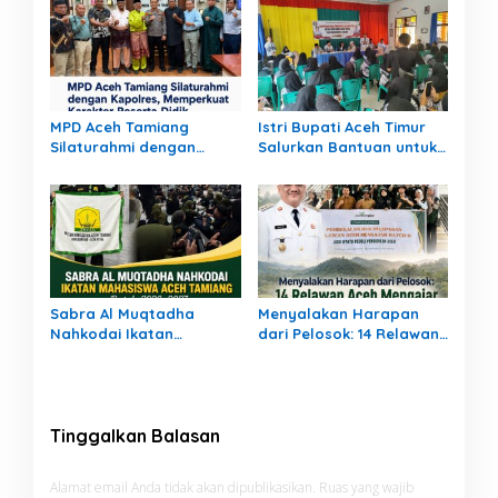
Masyarakat
Bang Jek Tinjau Lokasi
Bencana
MPD Aceh Tamiang
Istri Bupati Aceh Timur
Silaturahmi dengan
Salurkan Bantuan untuk
Kapolres, Memperkuat
309 Guru Terdampak
Karakter Peserta Didik
Banjir di Peureulak
Sabra Al Muqtadha
Menyalakan Harapan
Nahkodai Ikatan
dari Pelosok: 14 Relawan
Mahasiswa Aceh Tamiang
Aceh Mengajar Mengabdi
Periode 2026–2027
di Pedalaman Aceh
Tamiang
Tinggalkan Balasan
Alamat email Anda tidak akan dipublikasikan.
Ruas yang wajib