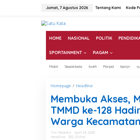
L
e
Jumat, 7 Agustus 2026
Tentang Kami
Kode P
w
a
t
i
k
HOME
NASIONAL
POLITIK
PENDIDIK
e
k
SPORTAINMENT
RAGAM
o
n
t
Mobil
Sepakbola
Aceh
Parpol
banjir
s
e
n
Homepage
/
Headline
M
e
Membuka Akses, M
m
b
TMMD ke-128 Hadir
u
k
Warga Kecamatan
a
A
k
Tim Redaksi
April 24, 2026
s
Headline
302 Dilihat