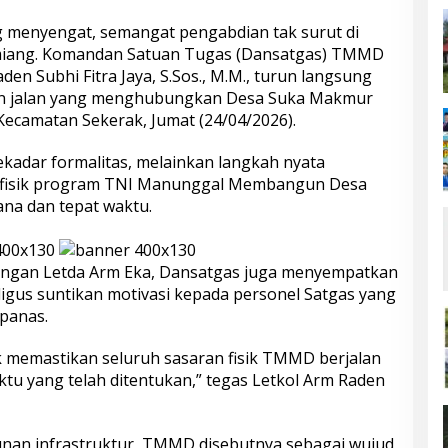
ng menyengat, semangat pengabdian tak surut di
miang. Komandan Satuan Tugas (Dansatgas) TMMD
den Subhi Fitra Jaya, S.Sos., M.M., turun langsung
n jalan yang menghubungkan Desa Suka Makmur
Kecamatan Sekerak, Jumat (24/04/2026).
kadar formalitas, melainkan langkah nyata
 fisik program TNI Manunggal Membangun Desa
ana dan tepat waktu.
angan Letda Arm Eka, Dansatgas juga menyempatkan
igus suntikan motivasi kepada personel Satgas yang
 panas.
k memastikan seluruh sasaran fisik TMMD berjalan
ktu yang telah ditentukan,” tegas Letkol Arm Raden
nan infrastruktur, TMMD disebutnya sebagai wujud