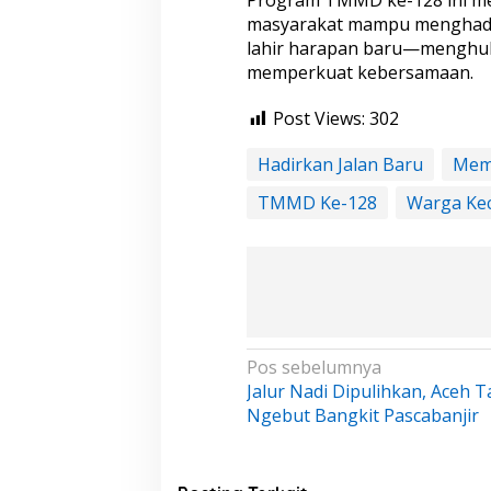
masyarakat mampu menghadirk
lahir harapan baru—menghu
memperkuat kebersamaan.
Post Views:
302
Hadirkan Jalan Baru
Mem
TMMD Ke-128
Warga Ke
N
Pos sebelumnya
Jalur Nadi Dipulihkan, Aceh 
a
Ngebut Bangkit Pascabanjir
v
i
g