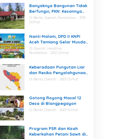
Banyaknya Bangunan Tidak
Berfungsi, PKN: Kesannya
Cuma Berharap Kegiatan
Di Berita, Daerah, Pendidikan
3139
Dilihat
Nanti Malam, DPD II KNPI
Aceh Tamiang Gelar Musda
V
Di Daerah, Headline,
Pendidikan
2912 Dilihat
Keberadaan Pungutan Liar
dan Resiko Penyalahgunaan
Fasilitas Kantor Masih Tinggi
Di Berita, Daerah
2803 Dilihat
di Gayo Lues.
Gotong Royong Masal 12
Desa di Blangpegayon
Di Berita, Daerah
2629 Dilihat
Program PSR dan Kisah
Keberkahan Petani Sawit di