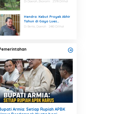
Aceh Tamiang
Di Daerah, Ekonomi
2578 Dilihat
Hendra: Kebut Proyek Akhir
Tahun di Gayo Lues
Berpotensi Asal Dikerjakan
Di Berita, Daerah
2480 Dilihat
Pemerintahan
Bupati Armia: Setiap Rupiah APBK