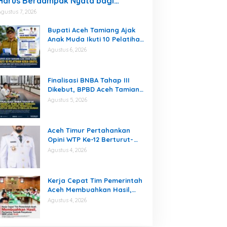
Harus Berdampak Nyata bagi
Masyarakat
Agustus 7, 2026
Bupati Aceh Tamiang Ajak
Anak Muda Ikuti 10 Pelatihan
Kerja Gratis, Siapkan SDM
Agustus 6, 2026
Siap Kerja dan
Berwirausaha
Finalisasi BNBA Tahap III
Dikebut, BPBD Aceh Tamiang
Libatkan Datok Penghulu
Agustus 5, 2026
untuk Vervali Stimulan
Rumah
Aceh Timur Pertahankan
Opini WTP Ke-12 Berturut-
turut
Agustus 4, 2026
Kerja Cepat Tim Pemerintah
Aceh Membuahkan Hasil,
Pertamina Tambah
Agustus 4, 2026
Penyaluran BBM untuk Aceh