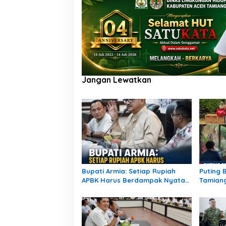
Jangan Lewatkan
Bupati Armia: Setiap Rupiah
Puting 
APBK Harus Berdampak Nyata
Tamian
bagi Masyarakat
Rusak, 
Bencan