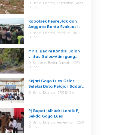
Berserakan di Area Stadion
Di Berita, Daerah, Kesehatan
4538
Dilihat
Kapolsek Peureulak dan
Anggota Bantu Evakuasi
Korban Tenggelam di
Di Berita, Daerah, Headline
4407
Perairan Kuala Bugak
Dilihat
Miris, Begini Kondisi Jalan
Lintas Galus-Atim yang
Diminta Camat Pining
Di Bencana, Berita, Daerah
4073
Dilakukan Perawatan
Dilihat
Kejari Gayo Lues Gelar
Seleksi Duta Pelajar Sadar
Hukum
Di Berita, Daerah
3733 Dilihat
Pj Bupati Alhudri Lantik Pj
Sekda Gayo Lues
Di Berita, Daerah, Pemerintah
3589
Dilihat