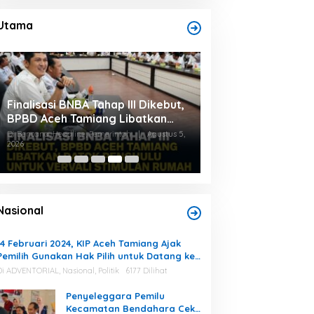
Utama
Finalisasi BNBA Tahap III Dikebut,
Bupati Aceh Tamia
BPBD Aceh Tamiang Libatkan
Pusat Segera Norm
Datok Penghulu untuk Vervali
Di Bencana, Headline, Pemerintah
|
Agustus 5,
Sungai, Cegah Banj
2026
Di Headline, Nasional
|
Ag
Stimulan Rumah
Nasional
14 Februari 2024, KIP Aceh Tamiang Ajak
Pemilih Gunakan Hak Pilih untuk Datang ke
TPS
Di ADVENTORIAL, Nasional, Politik
6177 Dilihat
Penyeleggara Pemilu
Kecamatan Bendahara Cek