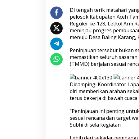
k
e
Di tengah terik matahari ya
-
pelosok Kabupaten Aceh Ta
1
Reguler ke-128, Letkol Arm Ra
2
meninjau progres pembukaa
8
H
menuju Desa Baling Karang, 
a
d
Peninjauan tersebut bukan se
i
memastikan seluruh sasaran
r
(TMMD) berjalan sesuai renc
k
a
n
J
Didampingi Koordinator Lap
a
diri memberikan arahan sekal
l
terus bekerja di bawah cuaca
a
n
B
“Peninjauan ini penting untu
a
sesuai rencana dan target wa
r
Subhi di sela kegiatan.
u
u
n
Lebih dari sekadar pembangu