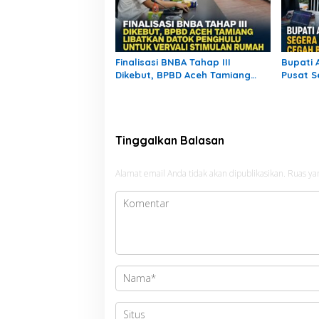
Finalisasi BNBA Tahap III
Bupati 
Dikebut, BPBD Aceh Tamiang
Pusat S
Libatkan Datok Penghulu untuk
Sungai,
Vervali Stimulan Rumah
Tinggalkan Balasan
Alamat email Anda tidak akan dipublikasikan.
Ruas ya