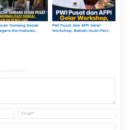
Aceh Tamiang Desak
PWI Pusat dan AFPI Gelar
egera Normalisasi
Workshop, Bahani Insan Pers
 Cegah Banjir Berulang
tentang Industri Pendanaan
Digital
ng wajib ditandai
*