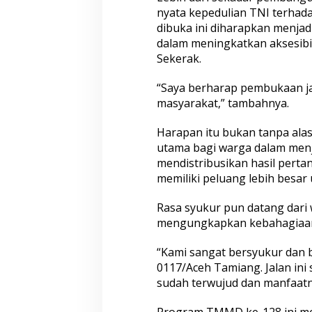
t
nyata kepedulian TNI terhad
u
dibuka ini diharapkan menjadi
k
dalam meningkatkan aksesibi
W
Sekerak.
a
r
g
“Saya berharap pembukaan ja
a
masyarakat,” tambahnya.
K
e
Harapan itu bukan tanpa alas
c
a
utama bagi warga dalam menja
m
mendistribusikan hasil pertan
a
memiliki peluang lebih besa
t
a
Rasa syukur pun datang dari 
n
S
mengungkapkan kebahagiaann
e
k
“Kami sangat bersyukur dan 
e
0117/Aceh Tamiang. Jalan ini
r
sudah terwujud dan manfaatny
a
k
Program TMMD ke-128 ini men