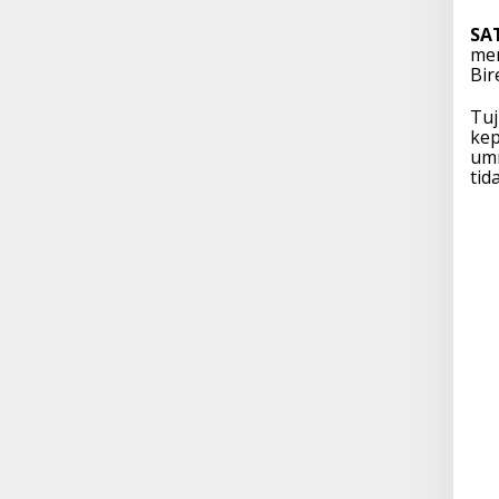
SA
mem
Bir
Tuj
kep
umm
tid