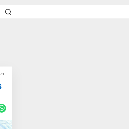
uen
s