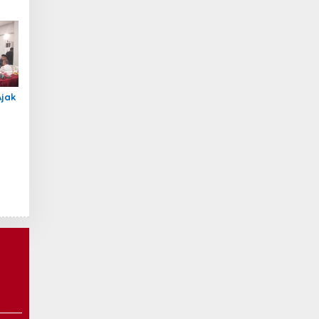
t
Ajak
nan