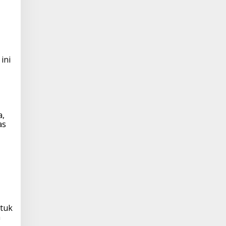
ini
a,
as
tuk
a