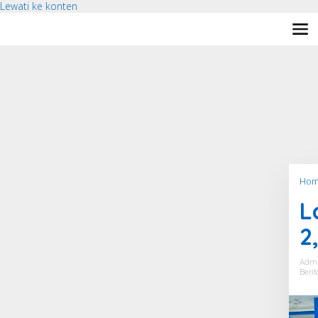
Lewati ke konten
Hom
L
2
Adm
Berit