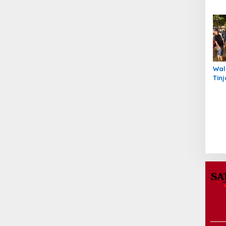
unt
Ter
Peu
Wal
Tin
Ins
Tan