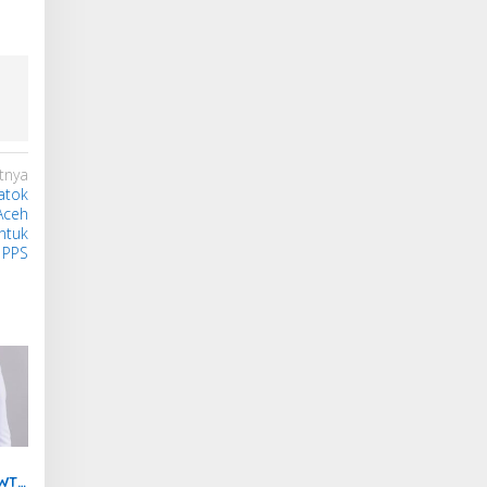
tnya
atok
Aceh
ntuk
 PPS
 WTP