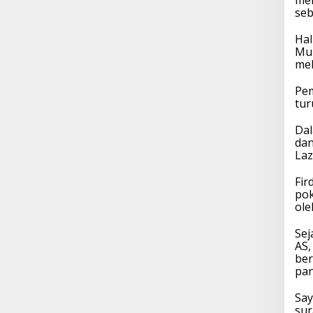
mer
seb
Hal
Muh
mel
Pem
tur
Dal
dan
Laz
Fi
pok
ole
Sej
AS,
ber
pan
Say
sur