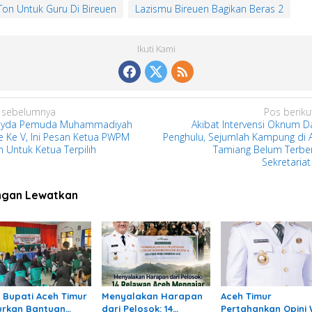
Ton Untuk Guru Di Bireuen
Lazismu Bireuen Bagikan Beras 2
Ikuti Kami
 sebelumnya
Pos beriku
yda Pemuda Muhammadiyah
Akibat Intervensi Oknum D
ie Ke V, Ini Pesan Ketua PWPM
Penghulu, Sejumlah Kampung di 
h Untuk Ketua Terpilih
Tamiang Belum Terbe
Sekretariat
ngan Lewatkan
ri Bupati Aceh Timur
Menyalakan Harapan
Aceh Timur
urkan Bantuan
dari Pelosok: 14
Pertahankan Opini