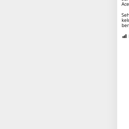
Ace
Seh
kel
ber