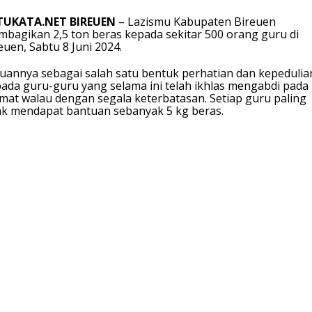
TUKATA.NET BIREUEN
– Lazismu Kabupaten Bireuen
bagikan 2,5 ton beras kepada sekitar 500 orang guru di
euen, Sabtu 8 Juni 2024.
uannya sebagai salah satu bentuk perhatian dan kepedulia
ada guru-guru yang selama ini telah ikhlas mengabdi pada
at walau dengan segala keterbatasan. Setiap guru paling
ak mendapat bantuan sebanyak 5 kg beras.