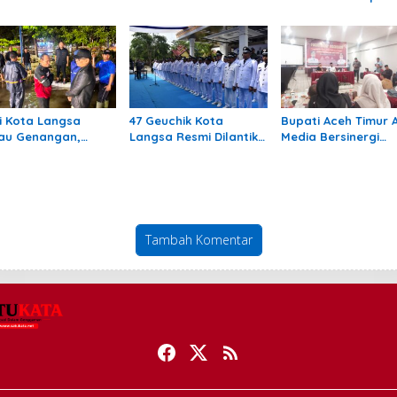
uk 309 Guru
Relawan Aceh
Ke-12 Berturut-turu
dampak Banjir di
Mengajar Mengabdi di
reulak
Pedalaman Aceh
Tamiang
i Kota Langsa
47 Geuchik Kota
Bupati Aceh Timur 
jau Genangan,
Langsa Resmi Dilantik,
Media Bersinergi
truksikan OPD
Wali Kota Tegaskan
Dukung Pembangu
gani Cepat
Larangan Ganti
Daerah
Perangkat Gampong
Tambah Komentar