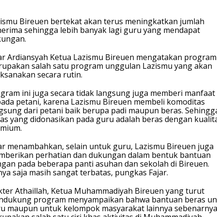
ismu Bireuen bertekat akan terus meningkatkan jumlah
erima sehingga lebih banyak lagi guru yang mendapat
kungan.
ar Ardiansyah Ketua Lazismu Bireuen mengatakan program 
upakan salah satu program unggulan Lazismu yang akan
aksanakan secara rutin.
gram ini juga secara tidak langsung juga memberi manfaat
ada petani, karena Lazismu Bireuen membeli komoditas
gsung dari petani baik berupa padi maupun beras. Sehingg
as yang didonasikan pada guru adalah beras dengan kualit
emium.
ar menambahkan, selain untuk guru, Lazismu Bireuen juga
berikan perhatian dan dukungan dalam bentuk bantuan
gan pada beberapa panti asuhan dan sekolah di Bireuen.
ya saja masih sangat terbatas, pungkas Fajar.
ter Athaillah, Ketua Muhammadiyah Bireuen yang turut
ndukung program menyampaikan bahwa bantuan beras un
u maupun untuk kelompok masyarakat lainnya sebenarny