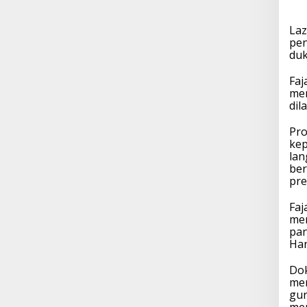
Laz
pen
du
Faj
mer
dil
Pro
kep
lan
ber
pr
Faj
mem
pan
Han
Dok
me
gur