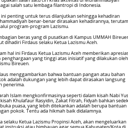
upakan salah satu ciri khas aktivitas di Muhammadiyah
agai salah satu lembaga filantropi di Indonesia.
 ini penting untuk terus dilanjutkan sehingga kehadiran
ammadiyah benar-benar dirasakan kehadirannya, teruta
alui program-program Lazismu.
bagian beras yang di pusatkan di Kampus UMMAH Bireue
ut dihadiri Firdaus selaku Ketua Lazismu Aceh.
am hal ini Firdaus Ketua Lazismu Aceh memberikan apresias
 penghargaan yang tinggi atas inisiatif yang dilakukan oleh
ismu Bireuen.
rdaus menggambarkan bahwa bantuan pangan atau bahan
ok adalah dukungan yang lebih dapat dirasakan langsung
h penerima.
arah Islam mengkonfirmasinya seperti dalam kisah Nabi Yu
 kisah Khulafaur Rasyidin, Zakat Fitrah, Fidyah bahkan sede
buka puasa, yang lebih ditekankan adalah berupa bantuan
gan pokok. Tentu ada hikmah baik didalamnya.
a selaku Ketua Lazismu Propinsi Aceh, akan mengeluarkan
at instruksi atau himbauan agar semua Kabupaten/Kota di