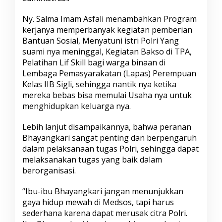
t
i
Ny. Salma Imam Asfali menambahkan Program
a
kerjanya memperbanyak kegiatan pemberian
r
Bantuan Sosial, Menyatuni istri Polri Yang
a
suami nya meninggal, Kegiatan Bakso di TPA,
T
i
Pelatihan Lif Skill bagi warga binaan di
m
Lembaga Pemasyarakatan (Lapas) Perempuan
u
Kelas IIB Sigli, sehingga nantik nya ketika
r
mereka bebas bisa memulai Usaha nya untuk
,
I
menghidupkan keluarga nya.
n
i
Lebih lanjut disampaikannya, bahwa peranan
P
Bhayangkari sangat penting dan berpengaruh
e
dalam pelaksanaan tugas Polri, sehingga dapat
s
a
melaksanakan tugas yang baik dalam
n
berorganisasi.
n
y
“Ibu-ibu Bhayangkari jangan menunjukkan
a
gaya hidup mewah di Medsos, tapi harus
sederhana karena dapat merusak citra Polri.