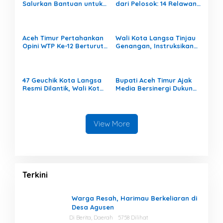
Salurkan Bantuan untuk
dari Pelosok: 14 Relawan
309 Guru Terdampak
Aceh Mengajar Mengabdi
Banjir di Peureulak
di Pedalaman Aceh
Tamiang
Aceh Timur Pertahankan
Wali Kota Langsa Tinjau
Opini WTP Ke-12 Berturut-
Genangan, Instruksikan
turut
OPD Tangani Cepat
47 Geuchik Kota Langsa
Bupati Aceh Timur Ajak
Resmi Dilantik, Wali Kota
Media Bersinergi Dukung
Tegaskan Larangan
Pembangunan Daerah
Ganti Perangkat
Gampong
View More
Terkini
Warga Resah, Harimau Berkeliaran di
Desa Agusen
Di Berita, Daerah
5758 Dilihat