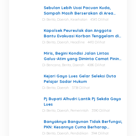
Sebulan Lebih Usai Pacuan Kuda,
Sampah Masih Berserakan di Area
Stadion
Di Berita, Daerah, Kesehatan
4545 Dilihat
Kapolsek Peureulak dan Anggota
Bantu Evakuasi Korban Tenggelam di
Perairan Kuala Bugak
Di Berita, Daerah, Headline
4410 Dilihat
Miris, Begini Kondisi Jalan Lintas
Galus-Atim yang Diminta Camat Pining
Dilakukan Perawatan
Di Bencana, Berita, Daerah
4086 Dilihat
Kejari Gayo Lues Gelar Seleksi Duta
Pelajar Sadar Hukum
Di Berita, Daerah
3738 Dilihat
Pj Bupati Alhudri Lantik Pj Sekda Gayo
Lues
Di Berita, Daerah, Pemerintah
3590 Dilihat
Banyaknya Bangunan Tidak Berfungsi,
PKN: Kesannya Cuma Berharap
Kegiatan
Di Berita, Daerah, Pendidikan
3144 Dilihat