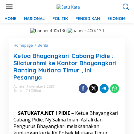
L
e
w
a
HOME
NASIONAL
POLITIK
PENDIDIKAN
EKONOMI
t
i
k
e
Homepage
/
Berita
K
k
e
o
Ketua Bhayangkari Cabang Pidie :
t
n
u
t
Silaturahmi ke Kantor Bhayangkari
a
e
Ranting Mutiara Timur , Ini
B
n
Pesannya
h
a
Admin
November 8, 2023
y
Berita
514 Dilihat
a
n
g
k
SATUKATA.NET I PIDIE
– Ketua Bhayangkari
a
Cabang Pidie, Ny.Salma Imam Asfali dan
r
Pengurus Bhayangkari melaksanakan
i
C
kunjungan kerja Ke Polsek Mutiara Timur,