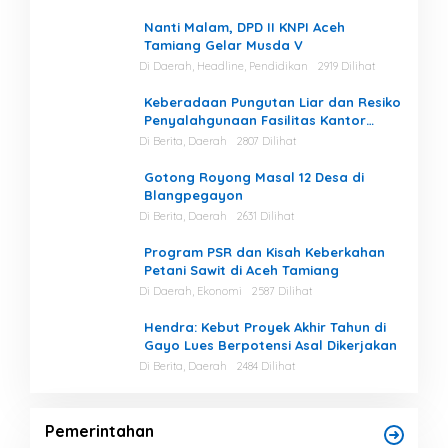
Nanti Malam, DPD II KNPI Aceh
Tamiang Gelar Musda V
Di Daerah, Headline, Pendidikan
2919 Dilihat
Keberadaan Pungutan Liar dan Resiko
Penyalahgunaan Fasilitas Kantor
Masih Tinggi di Gayo Lues.
Di Berita, Daerah
2807 Dilihat
Gotong Royong Masal 12 Desa di
Blangpegayon
Di Berita, Daerah
2631 Dilihat
Program PSR dan Kisah Keberkahan
Petani Sawit di Aceh Tamiang
Di Daerah, Ekonomi
2587 Dilihat
Hendra: Kebut Proyek Akhir Tahun di
Gayo Lues Berpotensi Asal Dikerjakan
Di Berita, Daerah
2484 Dilihat
Pemerintahan