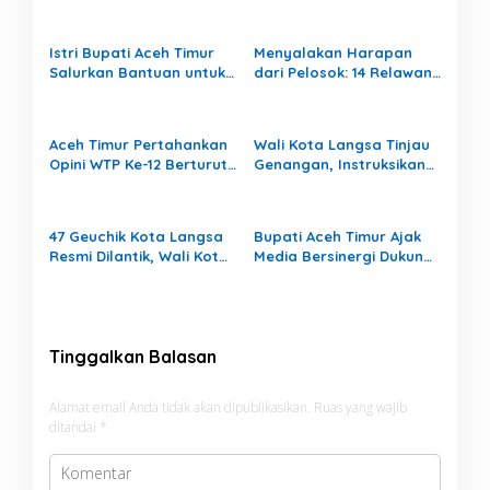
Istri Bupati Aceh Timur
Menyalakan Harapan
Salurkan Bantuan untuk
dari Pelosok: 14 Relawan
309 Guru Terdampak
Aceh Mengajar Mengabdi
Banjir di Peureulak
di Pedalaman Aceh
Tamiang
Aceh Timur Pertahankan
Wali Kota Langsa Tinjau
Opini WTP Ke-12 Berturut-
Genangan, Instruksikan
turut
OPD Tangani Cepat
47 Geuchik Kota Langsa
Bupati Aceh Timur Ajak
Resmi Dilantik, Wali Kota
Media Bersinergi Dukung
Tegaskan Larangan
Pembangunan Daerah
Ganti Perangkat
Gampong
Tinggalkan Balasan
Alamat email Anda tidak akan dipublikasikan.
Ruas yang wajib
ditandai
*