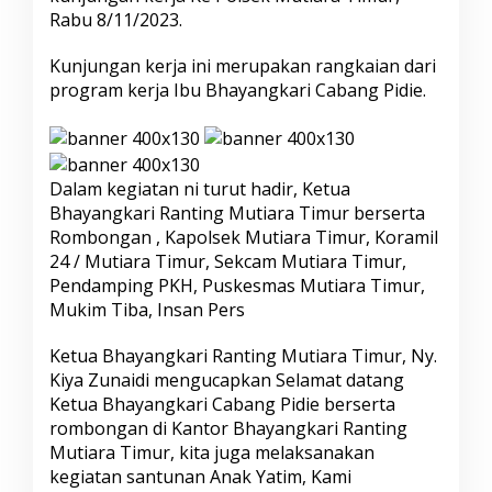
a
Rabu 8/11/2023.
b
a
Kunjungan kerja ini merupakan rangkaian dari
n
program kerja Ibu Bhayangkari Cabang Pidie.
g
P
i
d
i
Dalam kegiatan ni turut hadir, Ketua
e
:
Bhayangkari Ranting Mutiara Timur berserta
S
Rombongan , Kapolsek Mutiara Timur, Koramil
i
24 / Mutiara Timur, Sekcam Mutiara Timur,
l
Pendamping PKH, Puskesmas Mutiara Timur,
a
t
Mukim Tiba, Insan Pers
u
r
Ketua Bhayangkari Ranting Mutiara Timur, Ny.
a
Kiya Zunaidi mengucapkan Selamat datang
h
Ketua Bhayangkari Cabang Pidie berserta
m
i
rombongan di Kantor Bhayangkari Ranting
k
Mutiara Timur, kita juga melaksanakan
e
kegiatan santunan Anak Yatim, Kami
K