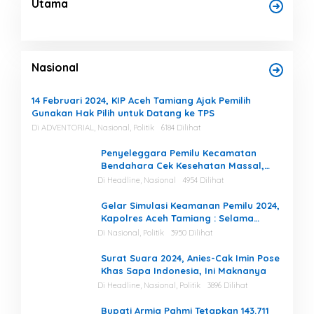
Utama
Nasional
14 Februari 2024, KIP Aceh Tamiang Ajak Pemilih
Gunakan Hak Pilih untuk Datang ke TPS
Di ADVENTORIAL, Nasional, Politik
6184 Dilihat
Penyeleggara Pemilu Kecamatan
Bendahara Cek Kesehatan Massal,
Ketua KIP Aceh Tamiang Beri Apresiasi
Di Headline, Nasional
4954 Dilihat
Gelar Simulasi Keamanan Pemilu 2024,
Kapolres Aceh Tamiang : Selama
Proses, Kami Siap dan Mampu
Di Nasional, Politik
3950 Dilihat
Menjaga Keamanan
Surat Suara 2024, Anies-Cak Imin Pose
Khas Sapa Indonesia, Ini Maknanya
Di Headline, Nasional, Politik
3896 Dilihat
Bupati Armia Pahmi Tetapkan 143.711