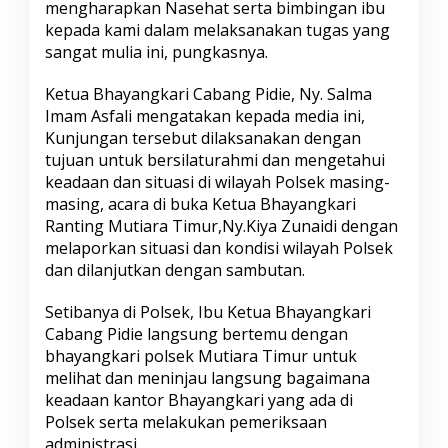
mengharapkan Nasehat serta bimbingan ibu
a
kepada kami dalam melaksanakan tugas yang
n
t
sangat mulia ini, pungkasnya.
o
r
Ketua Bhayangkari Cabang Pidie, Ny. Salma
B
Imam Asfali mengatakan kepada media ini,
h
Kunjungan tersebut dilaksanakan dengan
a
y
tujuan untuk bersilaturahmi dan mengetahui
a
keadaan dan situasi di wilayah Polsek masing-
n
masing, acara di buka Ketua Bhayangkari
g
Ranting Mutiara Timur,Ny.Kiya Zunaidi dengan
k
a
melaporkan situasi dan kondisi wilayah Polsek
r
dan dilanjutkan dengan sambutan.
i
R
Setibanya di Polsek, Ibu Ketua Bhayangkari
a
Cabang Pidie langsung bertemu dengan
n
t
bhayangkari polsek Mutiara Timur untuk
i
melihat dan meninjau langsung bagaimana
n
keadaan kantor Bhayangkari yang ada di
g
Polsek serta melakukan pemeriksaan
M
administrasi.
u