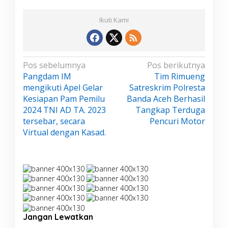
Ikuti Kami
N
Pos sebelumnya
Pos berikutnya
Pangdam IM
Tim Rimueng
a
mengikuti Apel Gelar
Satreskrim Polresta
v
Kesiapan Pam Pemilu
Banda Aceh Berhasil
i
2024 TNI AD TA. 2023
Tangkap Terduga
g
tersebar, secara
Pencuri Motor
a
Virtual dengan Kasad.
s
i
p
o
s
Jangan Lewatkan