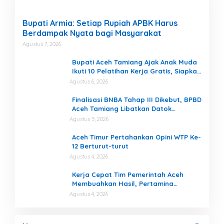
Bupati Armia: Setiap Rupiah APBK Harus
Berdampak Nyata bagi Masyarakat
Agustus 7, 2026
Bupati Aceh Tamiang Ajak Anak Muda
Ikuti 10 Pelatihan Kerja Gratis, Siapkan
SDM Siap Kerja dan Berwirausaha
Agustus 6, 2026
Finalisasi BNBA Tahap III Dikebut, BPBD
Aceh Tamiang Libatkan Datok
Penghulu untuk Vervali Stimulan
Agustus 5, 2026
Rumah
Aceh Timur Pertahankan Opini WTP Ke-
12 Berturut-turut
Agustus 4, 2026
Kerja Cepat Tim Pemerintah Aceh
Membuahkan Hasil, Pertamina
Tambah Penyaluran BBM untuk Aceh
Agustus 4, 2026