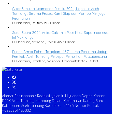
Gelar Simulasi Keamanan Pemilu 2024, Kapolres Aceh
Tamiang : Selama Proses, Kami Siap dan Mampu Menjaga
Keamanan
Di Nasional, Politik
3953 Dilihat
Surat Suara 2024, Anies-Cak Imin Pose Khas Sapa Indonesia,
Ini Maknanya
Di Headline, Nasional, Politik
3897 Dilihat
Bupati Armia Pahmi Tetapkan 143.711 Jiwa Penerima Jadup,
Pemkab Aceh Tamiang Percepat Pemulihan Pascabencana
Di Bencana, Headline, Nasional, Pemerintah
3812 Dilihat
Alamat Perusahaan / Redaksi : Jalan Ir. H. Juanda Depan Kantor
DPRK Aceh Tamiang Kampung Dalam Kecamatan Karang Baru
Kabupaten Aceh Tamiang Kode Pos : 24476 Nomor Kontak :
+6285361485002