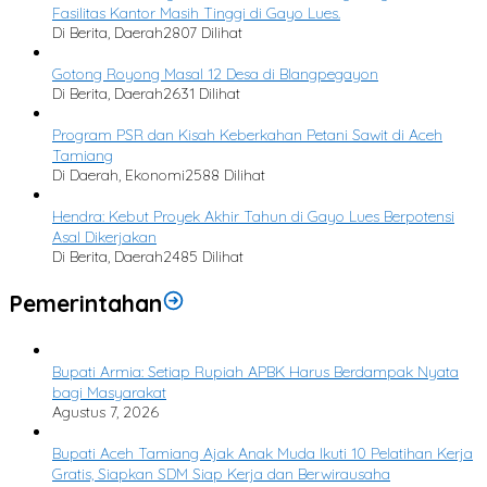
Fasilitas Kantor Masih Tinggi di Gayo Lues.
Di Berita, Daerah
2807 Dilihat
Gotong Royong Masal 12 Desa di Blangpegayon
Di Berita, Daerah
2631 Dilihat
Program PSR dan Kisah Keberkahan Petani Sawit di Aceh
Tamiang
Di Daerah, Ekonomi
2588 Dilihat
Hendra: Kebut Proyek Akhir Tahun di Gayo Lues Berpotensi
Asal Dikerjakan
Di Berita, Daerah
2485 Dilihat
Pemerintahan
Bupati Armia: Setiap Rupiah APBK Harus Berdampak Nyata
bagi Masyarakat
Agustus 7, 2026
Bupati Aceh Tamiang Ajak Anak Muda Ikuti 10 Pelatihan Kerja
Gratis, Siapkan SDM Siap Kerja dan Berwirausaha