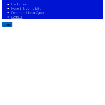
Disclaimer
Kode Etik Jurnalistik
Pedoman Media Cyber
Redaksi
tutup