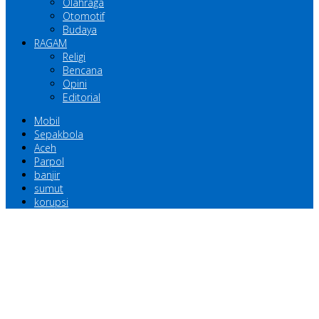
Olahraga
Otomotif
Budaya
RAGAM
Religi
Bencana
Opini
Editorial
Mobil
Sepakbola
Aceh
Parpol
banjir
sumut
korupsi