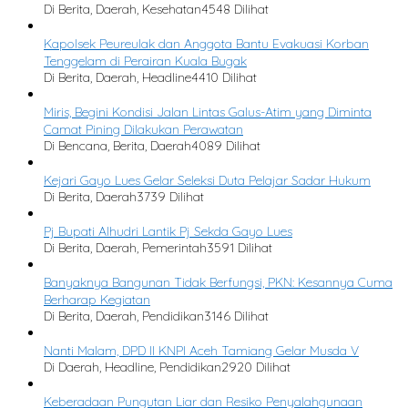
Di Berita, Daerah, Kesehatan
4548 Dilihat
Kapolsek Peureulak dan Anggota Bantu Evakuasi Korban
Tenggelam di Perairan Kuala Bugak
Di Berita, Daerah, Headline
4410 Dilihat
Miris, Begini Kondisi Jalan Lintas Galus-Atim yang Diminta
Camat Pining Dilakukan Perawatan
Di Bencana, Berita, Daerah
4089 Dilihat
Kejari Gayo Lues Gelar Seleksi Duta Pelajar Sadar Hukum
Di Berita, Daerah
3739 Dilihat
Pj Bupati Alhudri Lantik Pj Sekda Gayo Lues
Di Berita, Daerah, Pemerintah
3591 Dilihat
Banyaknya Bangunan Tidak Berfungsi, PKN: Kesannya Cuma
Berharap Kegiatan
Di Berita, Daerah, Pendidikan
3146 Dilihat
Nanti Malam, DPD II KNPI Aceh Tamiang Gelar Musda V
Di Daerah, Headline, Pendidikan
2920 Dilihat
Keberadaan Pungutan Liar dan Resiko Penyalahgunaan