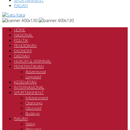
SPORTAINMENT
RAGAM
HOME
NASIONAL
POLITIK
PENDIDIKAN
EKONOMI
DAERAH
HUKUM & KRIMINAL
PEMERINTAHAN
Adventorial
Legislatif
KESEHATAN
INTERNASIONAL
SPORTAINMENT
Infotainment
Olahraga
Otomotif
Budaya
RAGAM
Religi
Bencana