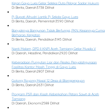
Kejari Gayo Lues Gelar Seleksi Duta Pelajar Sadar Hukum
Di Berita, Daerah
3738 Dilihat
Pj Bupati Alhudri Lantik Pj Sekda Gayo Lues
Di Berita, Daerah, Pemerintah
3590 Dilihat
Banyaknya Bangunan Tidak Berfungsi, PKN: Kesannya Cuma
Berharap Kegiatan
Di Berita, Daerah, Pendidikan
3145 Dilihat
Nanti Malam, DPD II KNPI Aceh Tamiang Gelar Musda V
Di Daerah, Headline, Pendidikan
2920 Dilihat
Keberadaan Pungutan Liar dan Resiko Penyalahgunaan
Fasilitas Kantor Masih Tinggi di Gayo Lues.
Di Berita, Daerah
2807 Dilihat
Gotong Royong Masal 12 Desa di Blangpegayon
Di Berita, Daerah
2631 Dilihat
Program PSR dan Kisah Keberkahan Petani Sawit di Aceh
Tamiang
Di Daerah, Ekonomi
2588 Dilihat