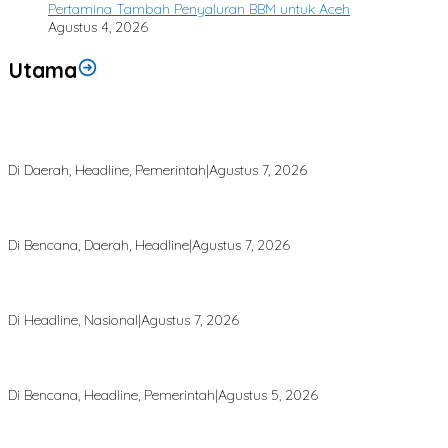
Pertamina Tambah Penyaluran BBM untuk Aceh
Agustus 4, 2026
Utama
Bupati Armia: Setiap Rupiah APBK Harus Berdampak Nyata bagi
Masyarakat
Di Daerah, Headline, Pemerintah
|
Agustus 7, 2026
Puting Beliung Terjang Aceh Tamiang, Tujuh Rumah Warga Rusak,
Bang Jek Tinjau Lokasi Bencana
Di Bencana, Daerah, Headline
|
Agustus 7, 2026
Rp 2,5 Triliun Dana Kementan untuk Bencana, Pemerintah Aceh
kelola Rp 9,7 Miliar
Di Headline, Nasional
|
Agustus 7, 2026
Finalisasi BNBA Tahap III Dikebut, BPBD Aceh Tamiang Libatkan
Datok Penghulu untuk Vervali Stimulan Rumah
Di Bencana, Headline, Pemerintah
|
Agustus 5, 2026
Bupati Aceh Tamiang Desak Pusat Segera Normalisasi Sungai, Cegah