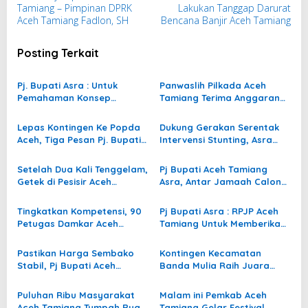
Tamiang – Pimpinan DPRK
Lakukan Tanggap Darurat
v
Aceh Tamiang Fadlon, SH
Bencana Banjir Aceh Tamiang
i
g
Posting Terkait
a
s
Pj. Bupati Asra : Untuk
Panwaslih Pilkada Aceh
Pemahaman Konsep
Tamiang Terima Anggaran
i
‘Merdeka Belajar’, Guru dan
6,7 Miliar
p
Wali Murid Harus
Lepas Kontingen Ke Popda
Dukung Gerakan Serentak
Berkolaborasi Mendidik
o
Aceh, Tiga Pesan Pj. Bupati
Intervensi Stunting, Asra
Anak
Asra. Ini Pesannya
Luncurkan RGG
s
Setelah Dua Kali Tenggelam,
Pj Bupati Aceh Tamiang
Getek di Pesisir Aceh
Asra, Antar Jamaah Calon
Tamiang Kembali
Haji Hingga Tangga
Beroperasi
Pesawat
Tingkatkan Kompetensi, 90
Pj Bupati Asra : RPJP Aceh
Petugas Damkar Aceh
Tamiang Untuk Memberikan
Tamiang Ikut Diklat
Ruang Optimal Bagi
Kualifikasi
Pembangunan Daerah
Pastikan Harga Sembako
Kontingen Kecamatan
Stabil, Pj Bupati Aceh
Banda Mulia Raih Juara
Tamiang Inspeksi Pasar
Festival Takbir Keliling
Puluhan Ribu Masyarakat
Malam ini Pemkab Aceh
Aceh Tamiang Tumpah Ruah
Tamiang Gelar Festival