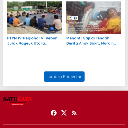
Lanjut ke Jenjang Doktoral
Bersama dan Bahas
Perjuangan Hak Tanah
PTPN IV Regional VI Kebun
Menanti Gaji di Tengah
Julok Rayeuk Utara
Derita Anak Sakit, Nurdin
Peringati 1 Muharram 1448 H
Berharap Haknya Segera
Dibayarkan
Tambah Komentar