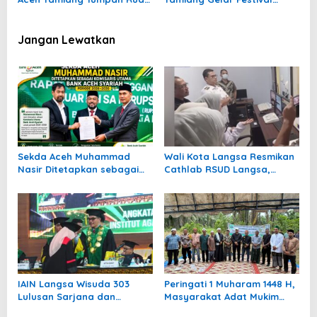
Saksikan Festival Takbir
Takbir Keliling, Ini Rutenya
Keliling, Ini Janji Pj Asra
Jangan Lewatkan
Sekda Aceh Muhammad
Wali Kota Langsa Resmikan
Nasir Ditetapkan sebagai
Cathlab RSUD Langsa,
Komisaris Utama Bank Aceh
Tingkatkan Layanan
Syariah Periode 2026–2030
Jantung bagi Masyarakat
IAIN Langsa Wisuda 303
Peringati 1 Muharam 1448 H,
Lulusan Sarjana dan
Masyarakat Adat Mukim
Magister, Rektor Dorong
Nurul A’la Gelar Doa