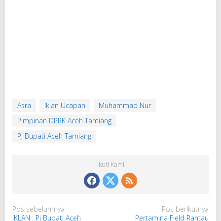
Asra
Iklan Ucapan
Muhammad Nur
Pimpinan DPRK Aceh Tamiang
Pj Bupati Aceh Tamiang
Ikuti Kami
N
Pos sebelumnya
Pos berikutnya
IKLAN : Pj Bupati Aceh
Pertamina Field Rantau
a