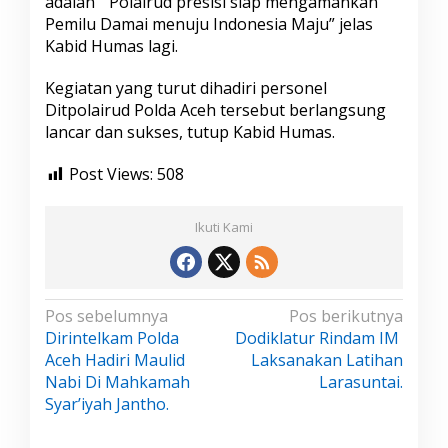
adalah ” Polairud presisi siap mengamankan
Pemilu Damai menuju Indonesia Maju” jelas
Kabid Humas lagi.
Kegiatan yang turut dihadiri personel
Ditpolairud Polda Aceh tersebut berlangsung
lancar dan sukses, tutup Kabid Humas.
Post Views:
508
Ikuti Kami
N
Pos sebelumnya
Pos berikutnya
Dirintelkam Polda
Dodiklatur Rindam IM
a
Aceh Hadiri Maulid
Laksanakan Latihan
v
Nabi Di Mahkamah
Larasuntai.
i
Syar’iyah Jantho.
g
a