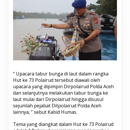
p
a
c
a
r
a
T
a
b
u
r
B
u
n
” Upacara tabur bunga di laut dalam rangka
g
Hut ke 73 Polairud tersebut diawali oleh
a
upacara yang dipimpin Dirpolairud Polda Aceh
D
i
dan selanjutnya melakukan tabur bunga ke
l
laut mulai dari Dirpolairud hingga disusul
a
sejumlah pejabat Ditpolairud Polda Aceh
u
lainnya, ” sebut Kabid Humas.
t
.
Tema yang diangkat dalam Hut ke 73 Polairud