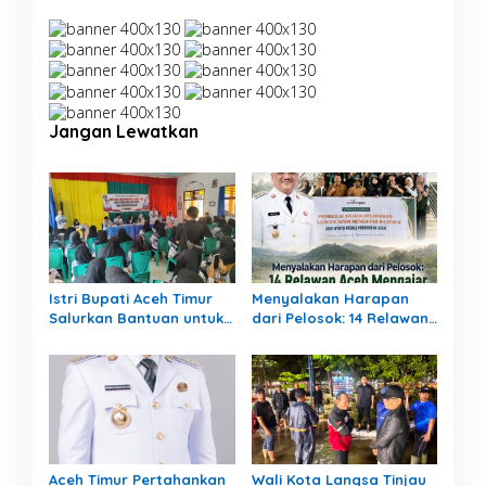
s
i
p
o
Jangan Lewatkan
s
Istri Bupati Aceh Timur
Menyalakan Harapan
Salurkan Bantuan untuk
dari Pelosok: 14 Relawan
309 Guru Terdampak
Aceh Mengajar Mengabdi
Banjir di Peureulak
di Pedalaman Aceh
Tamiang
Aceh Timur Pertahankan
Wali Kota Langsa Tinjau