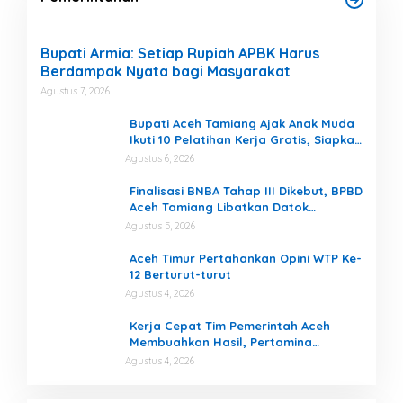
Bupati Armia: Setiap Rupiah APBK Harus
Berdampak Nyata bagi Masyarakat
Agustus 7, 2026
Bupati Aceh Tamiang Ajak Anak Muda
Ikuti 10 Pelatihan Kerja Gratis, Siapkan
SDM Siap Kerja dan Berwirausaha
Agustus 6, 2026
Finalisasi BNBA Tahap III Dikebut, BPBD
Aceh Tamiang Libatkan Datok
Penghulu untuk Vervali Stimulan
Agustus 5, 2026
Rumah
Aceh Timur Pertahankan Opini WTP Ke-
12 Berturut-turut
Agustus 4, 2026
Kerja Cepat Tim Pemerintah Aceh
Membuahkan Hasil, Pertamina
Tambah Penyaluran BBM untuk Aceh
Agustus 4, 2026
Finalisasi BNBA Tahap III Dikebut, BPBD
,7
Aceh Tamiang Libatkan Datok Penghulu