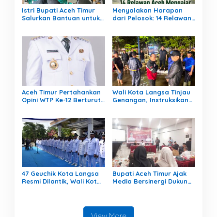
Istri Bupati Aceh Timur
Menyalakan Harapan
Salurkan Bantuan untuk
dari Pelosok: 14 Relawan
309 Guru Terdampak
Aceh Mengajar Mengabdi
Banjir di Peureulak
di Pedalaman Aceh
Tamiang
Aceh Timur Pertahankan
Wali Kota Langsa Tinjau
Opini WTP Ke-12 Berturut-
Genangan, Instruksikan
turut
OPD Tangani Cepat
47 Geuchik Kota Langsa
Bupati Aceh Timur Ajak
Resmi Dilantik, Wali Kota
Media Bersinergi Dukung
Tegaskan Larangan
Pembangunan Daerah
Ganti Perangkat
Gampong
View More