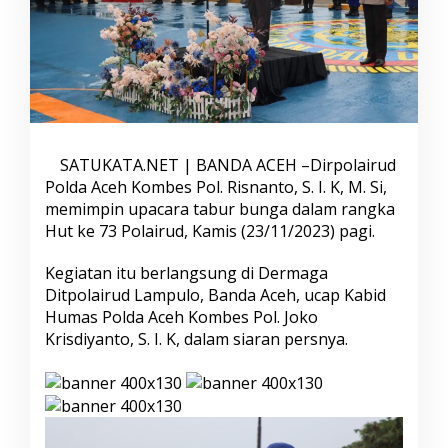
i
r
p
o
l
a
i
r
u
SATUKATA.NET | BANDA ACEH –Dirpolairud
d
Polda Aceh Kombes Pol. Risnanto, S. I. K, M. Si,
P
memimpin upacara tabur bunga dalam rangka
o
l
Hut ke 73 Polairud, Kamis (23/11/2023) pagi.
d
a
Kegiatan itu berlangsung di Dermaga
A
Ditpolairud Lampulo, Banda Aceh, ucap Kabid
c
Humas Polda Aceh Kombes Pol. Joko
e
h
Krisdiyanto, S. I. K, dalam siaran persnya.
G
e
l
a
r
U