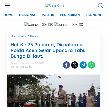
L
e
w
a
HOME
NASIONAL
POLITIK
PENDIDIKAN
EKONOMI
t
i
k
e
Homepage
/
Berita
H
k
u
o
Hut Ke 73 Polairud, Dirpolairud
t
n
K
t
Polda Aceh Gelar Upacara Tabur
e
e
Bunga Di laut.
7
n
3
Admin
November 23, 2023
P
Berita
508 Dilihat
o
l
a
i
r
u
d
,
D