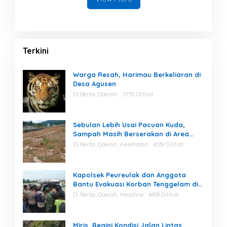
Terkini
Warga Resah, Harimau Berkeliaran di
Desa Agusen
Di Berita, Daerah
5753 Dilihat
Sebulan Lebih Usai Pacuan Kuda,
Sampah Masih Berserakan di Area
Stadion
Di Berita, Daerah, Kesehatan
4539 Dilihat
Kapolsek Peureulak dan Anggota
Bantu Evakuasi Korban Tenggelam di
Perairan Kuala Bugak
Di Berita, Daerah, Headline
4408 Dilihat
Miris, Begini Kondisi Jalan Lintas