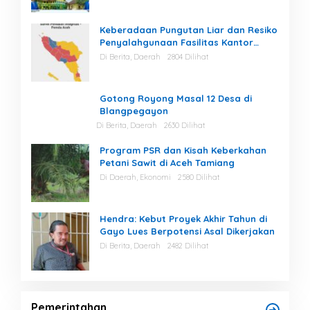
Keberadaan Pungutan Liar dan Resiko
Penyalahgunaan Fasilitas Kantor
Masih Tinggi di Gayo Lues.
Di Berita, Daerah
2804 Dilihat
Gotong Royong Masal 12 Desa di
Blangpegayon
Di Berita, Daerah
2630 Dilihat
Program PSR dan Kisah Keberkahan
Petani Sawit di Aceh Tamiang
Di Daerah, Ekonomi
2580 Dilihat
Hendra: Kebut Proyek Akhir Tahun di
Gayo Lues Berpotensi Asal Dikerjakan
Di Berita, Daerah
2482 Dilihat
Pemerintahan