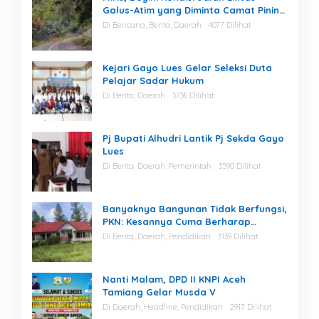
Galus-Atim yang Diminta Camat Pining
Dilakukan Perawatan
Di Bencana, Berita, Daerah
4077 Dilihat
Kejari Gayo Lues Gelar Seleksi Duta
Pelajar Sadar Hukum
Di Berita, Daerah
3736 Dilihat
Pj Bupati Alhudri Lantik Pj Sekda Gayo
Lues
Di Berita, Daerah, Pemerintah
3590 Dilihat
Banyaknya Bangunan Tidak Berfungsi,
PKN: Kesannya Cuma Berharap
Kegiatan
Di Berita, Daerah, Pendidikan
3139 Dilihat
Nanti Malam, DPD II KNPI Aceh
Tamiang Gelar Musda V
Di Daerah, Headline, Pendidikan
2917 Dilihat