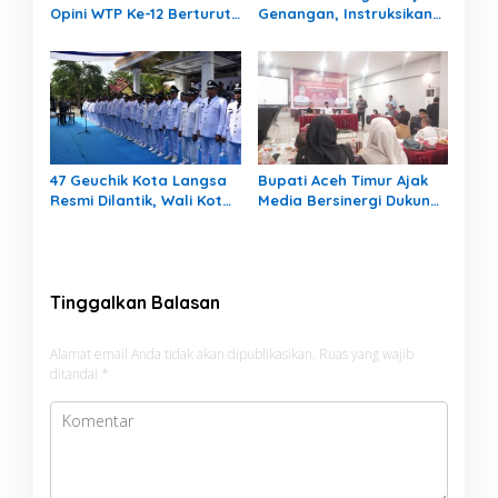
Opini WTP Ke-12 Berturut-
Genangan, Instruksikan
turut
OPD Tangani Cepat
47 Geuchik Kota Langsa
Bupati Aceh Timur Ajak
Resmi Dilantik, Wali Kota
Media Bersinergi Dukung
Tegaskan Larangan
Pembangunan Daerah
Ganti Perangkat
Gampong
Tinggalkan Balasan
Alamat email Anda tidak akan dipublikasikan.
Ruas yang wajib
ditandai
*