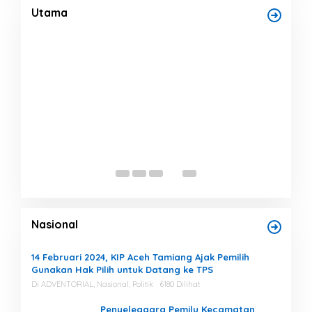
untuk Vervali Stimulan Rumah
Di Bencana, Headline, Pemerintah
|
Agustus 5, 2026
Utama
Bup
Nor
Ber
Di He
Nasional
14 Februari 2024, KIP Aceh Tamiang Ajak Pemilih
Gunakan Hak Pilih untuk Datang ke TPS
Di ADVENTORIAL, Nasional, Politik
6180 Dilihat
Penyeleggara Pemilu Kecamatan