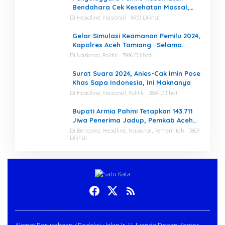
Bendahara Cek Kesehatan Massal,
Ketua KIP Aceh Tamiang Beri Apresiasi
Di Headline, Nasional
4951 Dilihat
Gelar Simulasi Keamanan Pemilu 2024,
Kapolres Aceh Tamiang : Selama
Proses, Kami Siap dan Mampu
Di Nasional, Politik
3946 Dilihat
Menjaga Keamanan
Surat Suara 2024, Anies-Cak Imin Pose
Khas Sapa Indonesia, Ini Maknanya
Di Headline, Nasional, Politik
3894 Dilihat
Bupati Armia Pahmi Tetapkan 143.711
Jiwa Penerima Jadup, Pemkab Aceh
Tamiang Percepat Pemulihan
Di Bencana, Headline, Nasional, Pemerintah
3807
Dilihat
Pascabencana
Alamat Perusahaan / Redaksi : Jalan Ir. H. Juanda Depan Kantor