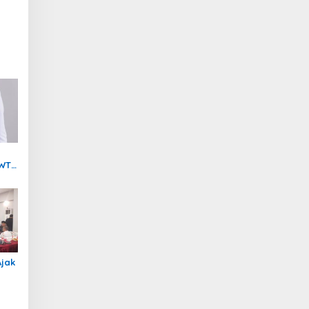
 WTP
t
Ajak
nan