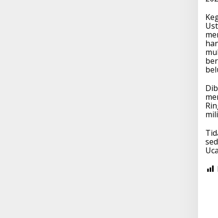
Keg
Ust
mem
han
mul
ber
bel
Dib
mem
Rin
mil
Tid
sed
Uca