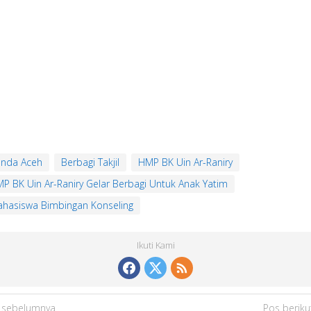
nda Aceh
Berbagi Takjil
HMP BK Uin Ar-Raniry
P BK Uin Ar-Raniry Gelar Berbagi Untuk Anak Yatim
hasiswa Bimbingan Konseling
Ikuti Kami
 sebelumnya
Pos beriku