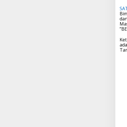
SA
Bim
dan
Mas
”BE
Ket
ada
Tan