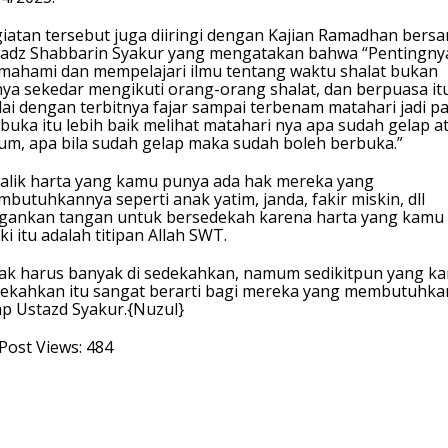
iatan tersebut juga diiringi dengan Kajian Ramadhan bers
adz Shabbarin Syakur yang mengatakan bahwa “Pentingny
ahami dan mempelajari ilmu tentang waktu shalat bukan
ya sekedar mengikuti orang-orang shalat, dan berpuasa itu
ai dengan terbitnya fajar sampai terbenam matahari jadi p
buka itu lebih baik melihat matahari nya apa sudah gelap a
um, apa bila sudah gelap maka sudah boleh berbuka.”
alik harta yang kamu punya ada hak mereka yang
butuhkannya seperti anak yatim, janda, fakir miskin, dll
gankan tangan untuk bersedekah karena harta yang kamu
iki itu adalah titipan Allah SWT.
ak harus banyak di sedekahkan, namum sedikitpun yang k
ekahkan itu sangat berarti bagi mereka yang membutuhka
p Ustazd Syakur.{Nuzul}
Post Views:
484