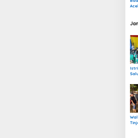
Bad
Ace
Pem
Uta
Ja
Ist
Sal
unt
Ter
Peu
Wal
Tin
Ins
Tan