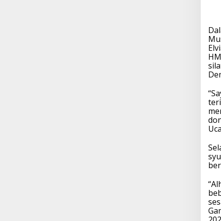
Dal
Mus
Elv
HMP
sil
Dem
“Sa
ter
men
don
Uca
Sel
syu
ber
“Al
beb
ses
Gam
202