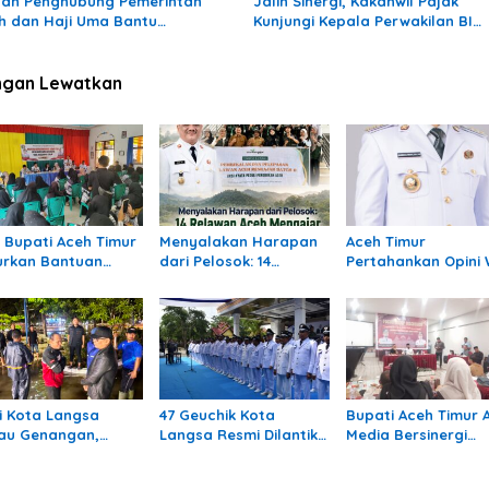
an Penghubung Pemerintah
Jalin Sinergi, Kakanwil Pajak
h dan Haji Uma Bantu
Kunjungi Kepala Perwakilan BI
ulangan Jenazah Warga Aceh
Provinsi Aceh
ra
ngan Lewatkan
ri Bupati Aceh Timur
Menyalakan Harapan
Aceh Timur
urkan Bantuan
dari Pelosok: 14
Pertahankan Opini
uk 309 Guru
Relawan Aceh
Ke-12 Berturut-turu
dampak Banjir di
Mengajar Mengabdi di
reulak
Pedalaman Aceh
Tamiang
i Kota Langsa
47 Geuchik Kota
Bupati Aceh Timur 
jau Genangan,
Langsa Resmi Dilantik,
Media Bersinergi
truksikan OPD
Wali Kota Tegaskan
Dukung Pembangu
gani Cepat
Larangan Ganti
Daerah