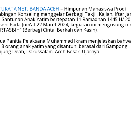
TUKATA.NET, BANDA ACEH
– Himpunan Mahasiswa Prodi
bingan Konseling menggelar Berbagi Takjil, Kajian, Iftar Ja
 Santunan Anak Yatim bertepatan 11 Ramadhan 1445 H/ 20
ehi Pada Jum’at 22 Maret 2024, kegiatan ini mengusung t
RTASBIH” (Berbagi Cinta, Berkah dan Kasih).
ua Panitia Pelaksana Muhammad Ikram menjelaskan bahw
 8 orang anak yatim yang disantuni berasal dari Gampong
jung Deah, Darussalam, Aceh Besar, Ujarnya