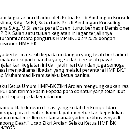
am kegiatan ini dihadiri oleh Ketua Prodi Bimbingan Konsel
lima, S.Ag., M.Ed, Sekertaris Prodi Bimbingan Konseling
iana S.Ag., M.Si, serta para Dosen, turut berhadir Demisione
 BK. Salah satu tujuan kegiatan ini agar terjalinnya
aturahmi antara pengurus HMP BK 2024/2025 dengan
isioner HMP BK.
ya berterima kasih kepada undangan yang telah berhadir d
imakasih kepada panitia yang sudah bersusah payah
jalankan kegiatan ini dari jauh hari dan dan juga semoga
asi menjadi amal ibadah yang melalui perantara HMP BK.”
p Muhammad Ikram selaku ketua panitia.
aku Ketua Umum HMP-BK Zikri Ardian mengungkapkan ras
kur dan terima kasih kepada para donatur yang telah ikut
partisipasi pada kegiatan ini.
hamdullilah dengan donasi yang sudah terkumpul dari
erapa para donatur, kami dapat menebarkan kepedulian
ama umat muslim terutama anak yatim terkhususnya di
pong Deah.” Ucap Zikri Ardian Selaku Ketua HMP BK
4/2025.