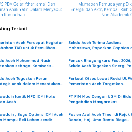
S PBA Gelar Ifthar Jama’i Dan
Murhaban Pemuda yang Dik
unan Anak Yatin Dalam Menyabut
Energik dan Aktif, Kembali Raih 
an Ramadhan
Non Akademik 
ting Terkait
erintah Aceh Percepat Kegiatan
Sekda Aceh Terima Audiensi
bahan TKD untuk Pemulihan
Mahasiswa, Paparkan Capaian 
ca Bencana Hidrometeorologi
Percepatan Pemulihan
Pascabencana Hidrometeorolog
da Aceh Muhammad Nasir
Puncak Bhayangkara Fest 2026,
etapkan sebagai Komisaris
Sekda Aceh Tegaskan Sinergi Pol
ma Bank Aceh Syariah Periode
dan Masyarakat Kian Kokoh
6–2030
da Aceh Tegaskan Peran
Perkuat Otsus Lewat Revisi UUPA
ategis Anak dalam Menentukan
Pemerintah Aceh Targetkan
a Depan Daerah
Kemiskinan Turun hingga 6 Pers
pada 2030
waddin lantik MPD ICMI Kota
PT PIM Mou Dengan UGM Di Bida
da Aceh
Pengabdian Masyarakat
waddin ; Saya Optimis ICMI Aceh
Pasien Asal Aceh Timur di Rujuk 
n Mampu Beli Lahan sendiri
Banda, Haji Uma Bantu Biaya
Pendampingan