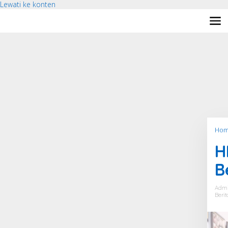
Lewati ke konten
Hom
H
B
Adm
Berit