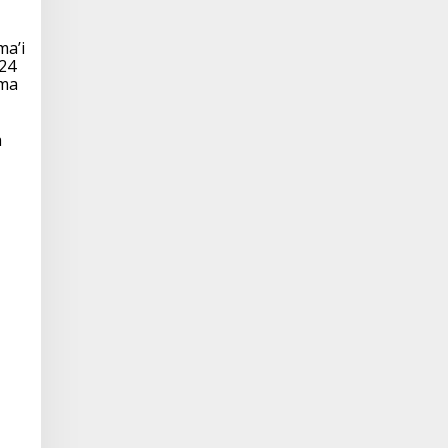
ma’i
24
ema
a