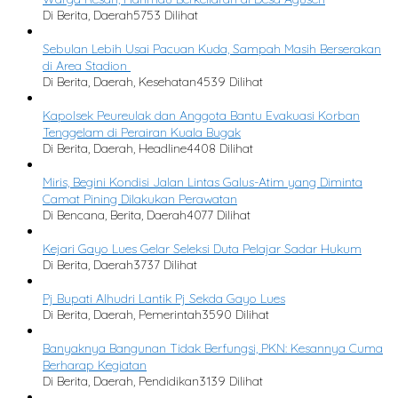
Di Berita, Daerah
5753 Dilihat
Sebulan Lebih Usai Pacuan Kuda, Sampah Masih Berserakan
di Area Stadion
Di Berita, Daerah, Kesehatan
4539 Dilihat
Kapolsek Peureulak dan Anggota Bantu Evakuasi Korban
Tenggelam di Perairan Kuala Bugak
Di Berita, Daerah, Headline
4408 Dilihat
Miris, Begini Kondisi Jalan Lintas Galus-Atim yang Diminta
Camat Pining Dilakukan Perawatan
Di Bencana, Berita, Daerah
4077 Dilihat
Kejari Gayo Lues Gelar Seleksi Duta Pelajar Sadar Hukum
Di Berita, Daerah
3737 Dilihat
Pj Bupati Alhudri Lantik Pj Sekda Gayo Lues
Di Berita, Daerah, Pemerintah
3590 Dilihat
Banyaknya Bangunan Tidak Berfungsi, PKN: Kesannya Cuma
Berharap Kegiatan
Di Berita, Daerah, Pendidikan
3139 Dilihat