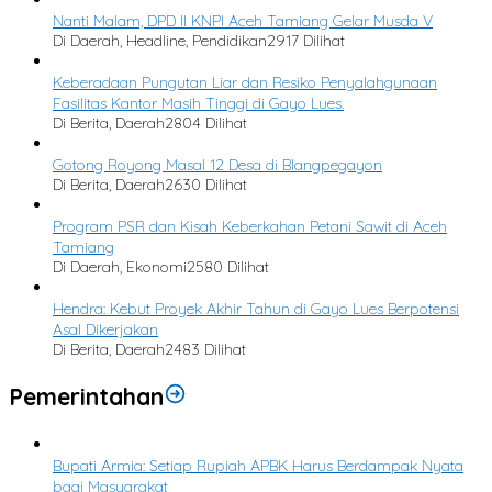
Nanti Malam, DPD II KNPI Aceh Tamiang Gelar Musda V
Di Daerah, Headline, Pendidikan
2917 Dilihat
Keberadaan Pungutan Liar dan Resiko Penyalahgunaan
Fasilitas Kantor Masih Tinggi di Gayo Lues.
Di Berita, Daerah
2804 Dilihat
Gotong Royong Masal 12 Desa di Blangpegayon
Di Berita, Daerah
2630 Dilihat
Program PSR dan Kisah Keberkahan Petani Sawit di Aceh
Tamiang
Di Daerah, Ekonomi
2580 Dilihat
Hendra: Kebut Proyek Akhir Tahun di Gayo Lues Berpotensi
Asal Dikerjakan
Di Berita, Daerah
2483 Dilihat
Pemerintahan
Bupati Armia: Setiap Rupiah APBK Harus Berdampak Nyata
bagi Masyarakat