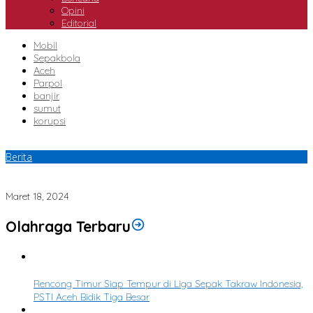
Opini
Editorial
Mobil
Sepakbola
Aceh
Parpol
banjir
sumut
korupsi
Berita
Menuju Kontestasi Dema Dan Sema, Fadhal Ajak Ketua Lembaga
Mahasiswa Pilih Pemimpin Dari Gagasan
Maret 18, 2024
Olahraga Terbaru
1
Rencong Timur Siap Tempur di Liga Sepak Takraw Indonesia,
PSTI Aceh Bidik Tiga Besar
2