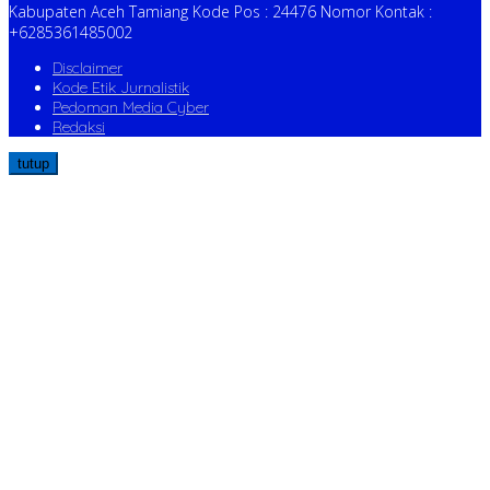
Kabupaten Aceh Tamiang Kode Pos : 24476 Nomor Kontak :
+6285361485002
Disclaimer
Kode Etik Jurnalistik
Pedoman Media Cyber
Redaksi
tutup