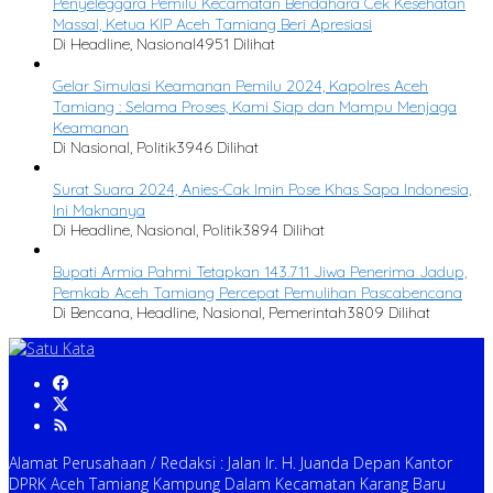
Penyeleggara Pemilu Kecamatan Bendahara Cek Kesehatan
Massal, Ketua KIP Aceh Tamiang Beri Apresiasi
Di Headline, Nasional
4951 Dilihat
Gelar Simulasi Keamanan Pemilu 2024, Kapolres Aceh
Tamiang : Selama Proses, Kami Siap dan Mampu Menjaga
Keamanan
Di Nasional, Politik
3946 Dilihat
Surat Suara 2024, Anies-Cak Imin Pose Khas Sapa Indonesia,
Ini Maknanya
Di Headline, Nasional, Politik
3894 Dilihat
Bupati Armia Pahmi Tetapkan 143.711 Jiwa Penerima Jadup,
Pemkab Aceh Tamiang Percepat Pemulihan Pascabencana
Di Bencana, Headline, Nasional, Pemerintah
3809 Dilihat
Alamat Perusahaan / Redaksi : Jalan Ir. H. Juanda Depan Kantor
DPRK Aceh Tamiang Kampung Dalam Kecamatan Karang Baru