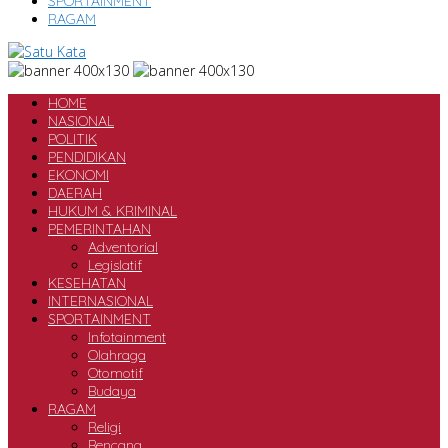
SPORTAINMENT
RAGAM
HOME
NASIONAL
POLITIK
PENDIDIKAN
EKONOMI
DAERAH
HUKUM & KRIMINAL
PEMERINTAHAN
Adventorial
Legislatif
KESEHATAN
INTERNASIONAL
SPORTAINMENT
Infotainment
Olahraga
Otomotif
Budaya
RAGAM
Religi
Bencana