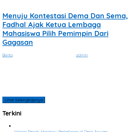
Menuju Kontestasi Dema Dan Sema,
Fadhal Ajak Ketua Lembaga
Mahasiswa Pilih Pemimpin Dari
Gagasan
Berita
|
Maret 18, 2024
Maret 18, 2024
oleh
admin
SATUKATA.NET, BANDA ACEH – Dalam memilih calon pemimpin
masa depan seringkali mahasiswa
Tidak Ada Lagi Postingan yang Tersedia.
Tidak ada lagi halaman untuk dimuat.
Lihat Selengkapnya
Terkini
Warga Resah, Harimau Berkeliaran di Desa Agusen