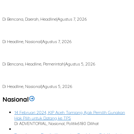
Puting Beliung Terjang Aceh Tamiang, Tujuh Rumah Warga Rusak,
Bang Jek Tinjau Lokasi Bencana
Di Bencana, Daerah, Headline
|
Agustus 7, 2026
Rp 2,5 Triliun Dana Kementan untuk Bencana, Pemerintah Aceh
kelola Rp 9,7 Miliar
Di Headline, Nasional
|
Agustus 7, 2026
Finalisasi BNBA Tahap III Dikebut, BPBD Aceh Tamiang Libatkan
Datok Penghulu untuk Vervali Stimulan Rumah
Di Bencana, Headline, Pemerintah
|
Agustus 5, 2026
Bupati Aceh Tamiang Desak Pusat Segera Normalisasi Sungai, Cegah
Banjir Berulang
Di Headline, Nasional
|
Agustus 5, 2026
Nasional
14 Februari 2024, KIP Aceh Tamiang Ajak Pemilih Gunakan
Hak Pilih untuk Datang ke TPS
Di ADVENTORIAL, Nasional, Politik
6180 Dilihat