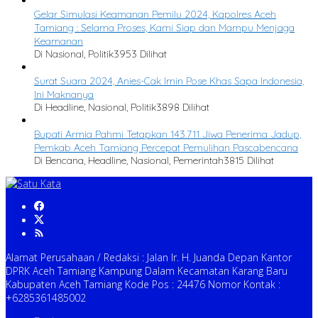
Gelar Simulasi Keamanan Pemilu 2024, Kapolres Aceh
Tamiang : Selama Proses, Kami Siap dan Mampu Menjaga
Keamanan
Di Nasional, Politik
3953 Dilihat
Surat Suara 2024, Anies-Cak Imin Pose Khas Sapa Indonesia,
Ini Maknanya
Di Headline, Nasional, Politik
3898 Dilihat
Bupati Armia Pahmi Tetapkan 143.711 Jiwa Penerima Jadup,
Pemkab Aceh Tamiang Percepat Pemulihan Pascabencana
Di Bencana, Headline, Nasional, Pemerintah
3815 Dilihat
Alamat Perusahaan / Redaksi : Jalan Ir. H. Juanda Depan Kantor
DPRK Aceh Tamiang Kampung Dalam Kecamatan Karang Baru
Kabupaten Aceh Tamiang Kode Pos : 24476 Nomor Kontak :
+6285361485002