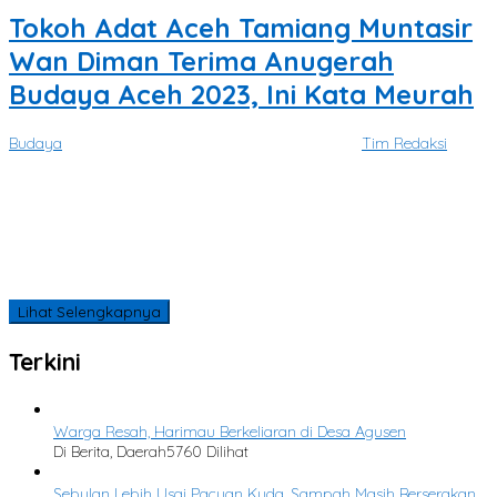
Tokoh Adat Aceh Tamiang Muntasir
Wan Diman Terima Anugerah
Budaya Aceh 2023, Ini Kata Meurah
Budaya
|
November 7, 2023
November 12, 2023
oleh
Tim Redaksi
SATUKATA.NET | BANDA ACEH – Ir. Muntasir Wan Diman, MM diberi
penghargaan atas
Tidak Ada Lagi Postingan yang Tersedia.
Tidak ada lagi halaman untuk dimuat.
Lihat Selengkapnya
Terkini
Warga Resah, Harimau Berkeliaran di Desa Agusen
Di Berita, Daerah
5760 Dilihat
Sebulan Lebih Usai Pacuan Kuda, Sampah Masih Berserakan