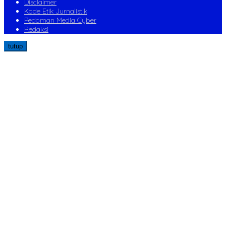
Disclaimer
Kode Etik Jurnalistik
Pedoman Media Cyber
Redaksi
tutup