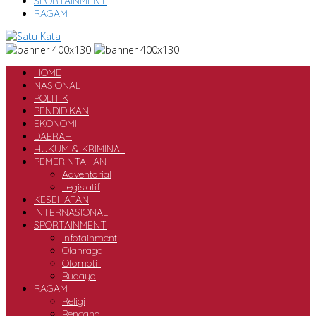
SPORTAINMENT
RAGAM
HOME
NASIONAL
POLITIK
PENDIDIKAN
EKONOMI
DAERAH
HUKUM & KRIMINAL
PEMERINTAHAN
Adventorial
Legislatif
KESEHATAN
INTERNASIONAL
SPORTAINMENT
Infotainment
Olahraga
Otomotif
Budaya
RAGAM
Religi
Bencana