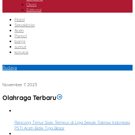
Opini
Editorial
Mobil
Sepakbola
Aceh
Parpol
banjir
sumut
korupsi
Budaya
Tokoh Adat Aceh Tamiang Muntasir Wan Diman Terima Anugerah
Budaya Aceh 2023, Ini Kata Meurah
November 7, 2023
Olahraga Terbaru
1
Rencong Timur Siap Tempur di Liga Sepak Takraw Indonesia,
PSTI Aceh Bidik Tiga Besar
2