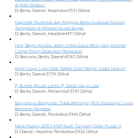
di Area Stadion
Di Berita, Daerah, Kesehatan
4551 Dilihat
Kapolsek Peureulak dan Anggota Bantu Evakuasi Korban
Tenggelam di Perairan Kuala Bugak
Di Berita, Daerah, Headline
4411 Dilihat
Miris, Begini Kondisi Jalan Lintas Galus-Atim yang Diminta
Camat Pining Dilakukan Perawatan
Di Bencana, Berita, Daerah
4092 Dilihat
Kejari Gayo Lues Gelar Seleksi Duta Pelajar Sadar Hukum
Di Berita, Daerah
3739 Dilihat
Pj Bupati Alhudri Lantik Pj Sekda Gayo Lues
Di Berita, Daerah, Pemerintah
3591 Dilihat
Banyaknya Bangunan Tidak Berfungsi, PKN: Kesannya Cuma
Berharap Kegiatan
Di Berita, Daerah, Pendidikan
3146 Dilihat
Nanti Malam, DPD II KNPI Aceh Tamiang Gelar Musda V
Di Daerah, Headline, Pendidikan
2926 Dilihat