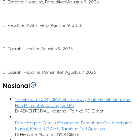
Di Bencana, Headline, Pendidikan
|
Agustus 9, 2026
Majelis Ta’lim Sabilul Qhina Diresmikan, Muhammad Zakiruddin
Dorong Penguatan Pendidikan Agama Generasi Muda
Di Headline, Politik, Religi
|
Agustus 9, 2026
Kabel Listrik Menggantung Rendah di Permukiman, Ancam
Keselamatan Warga
Di Daerah, Headline
|
Agustus 9, 2026
Bupati Armia: Setiap Rupiah APBK Harus Berdampak Nyata bagi
Masyarakat
Di Daerah, Headline, Pemerintah
|
Agustus 7, 2026
Nasional
14 Februari 2024, KIP Aceh Tamiang Ajak Pemilih Gunakan
Hak Pilih untuk Datang ke TPS
Di ADVENTORIAL, Nasional, Politik
6190 Dilihat
Penyeleggara Pemilu Kecamatan Bendahara Cek Kesehatan
Massal, Ketua KIP Aceh Tamiang Beri Apresiasi
Di Headline, Nasional
4958 Dilihat