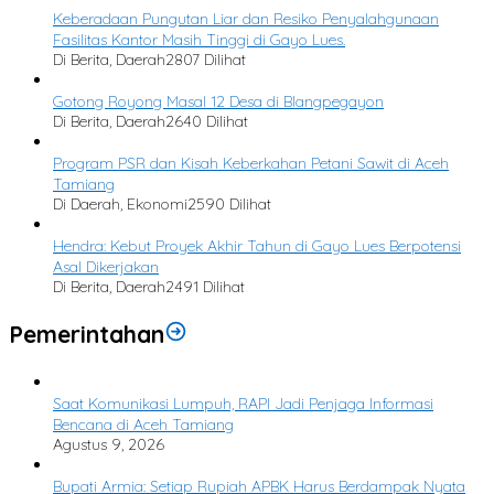
Keberadaan Pungutan Liar dan Resiko Penyalahgunaan
Fasilitas Kantor Masih Tinggi di Gayo Lues.
Di Berita, Daerah
2807 Dilihat
Gotong Royong Masal 12 Desa di Blangpegayon
Di Berita, Daerah
2640 Dilihat
Program PSR dan Kisah Keberkahan Petani Sawit di Aceh
Tamiang
Di Daerah, Ekonomi
2590 Dilihat
Hendra: Kebut Proyek Akhir Tahun di Gayo Lues Berpotensi
Asal Dikerjakan
Di Berita, Daerah
2491 Dilihat
Pemerintahan
Saat Komunikasi Lumpuh, RAPI Jadi Penjaga Informasi
Bencana di Aceh Tamiang
Agustus 9, 2026
Bupati Armia: Setiap Rupiah APBK Harus Berdampak Nyata