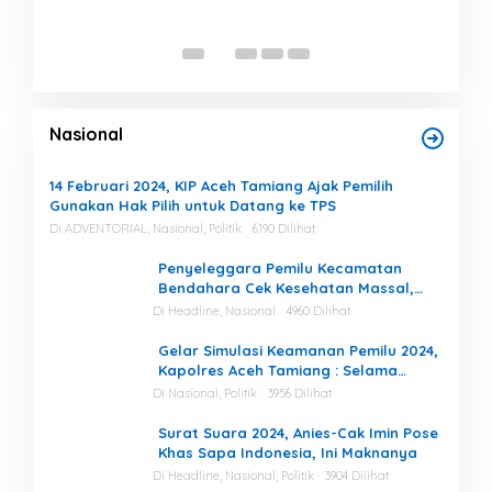
Tum
Di Be
Nasional
14 Februari 2024, KIP Aceh Tamiang Ajak Pemilih
Gunakan Hak Pilih untuk Datang ke TPS
Di ADVENTORIAL, Nasional, Politik
6190 Dilihat
Penyeleggara Pemilu Kecamatan
Bendahara Cek Kesehatan Massal,
Ketua KIP Aceh Tamiang Beri Apresiasi
Di Headline, Nasional
4960 Dilihat
Gelar Simulasi Keamanan Pemilu 2024,
Kapolres Aceh Tamiang : Selama
Proses, Kami Siap dan Mampu
Di Nasional, Politik
3956 Dilihat
Menjaga Keamanan
Surat Suara 2024, Anies-Cak Imin Pose
Khas Sapa Indonesia, Ini Maknanya
Di Headline, Nasional, Politik
3904 Dilihat