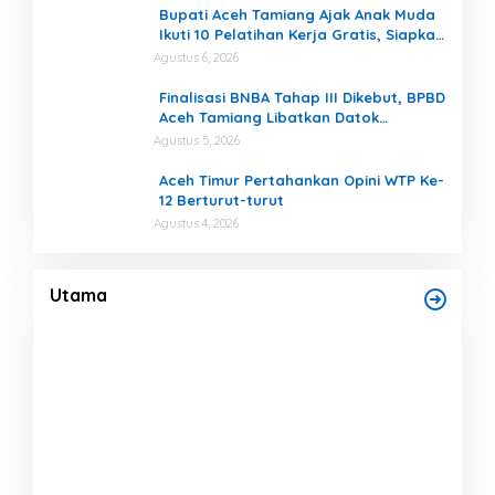
Bupati Aceh Tamiang Ajak Anak Muda
Ikuti 10 Pelatihan Kerja Gratis, Siapkan
SDM Siap Kerja dan Berwirausaha
Agustus 6, 2026
Finalisasi BNBA Tahap III Dikebut, BPBD
Aceh Tamiang Libatkan Datok
Penghulu untuk Vervali Stimulan
Agustus 5, 2026
Rumah
Aceh Timur Pertahankan Opini WTP Ke-
12 Berturut-turut
Agustus 4, 2026
MPLI
Saat Komunikasi Lumpuh, RAPI Jadi
si
Penjaga Informasi Bencana di Aceh
Tamiang
Di Bencana, Headline, Pemerintah
|
Agustus 9, 2026
Utama
Dar