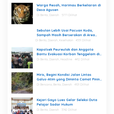
Warga Resah, Harimau Berkeliaran di
Desa Agusen
Di Berita, Daerah
5771 Dilihat
Sebulan Lebih Usai Pacuan Kuda,
Sampah Masih Berserakan di Area
Stadion
Di Berita, Daerah, Kesehatan
4551 Dilihat
Kapolsek Peureulak dan Anggota
Bantu Evakuasi Korban Tenggelam di
Perairan Kuala Bugak
Di Berita, Daerah, Headline
4412 Dilihat
Miris, Begini Kondisi Jalan Lintas
Galus-Atim yang Diminta Camat Pining
Dilakukan Perawatan
Di Bencana, Berita, Daerah
4101 Dilihat
Kejari Gayo Lues Gelar Seleksi Duta
Pelajar Sadar Hukum
Di Berita, Daerah
3742 Dilihat