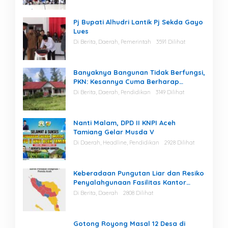
Pj Bupati Alhudri Lantik Pj Sekda Gayo
Lues
Di Berita, Daerah, Pemerintah
3591 Dilihat
Banyaknya Bangunan Tidak Berfungsi,
PKN: Kesannya Cuma Berharap
Kegiatan
Di Berita, Daerah, Pendidikan
3149 Dilihat
Nanti Malam, DPD II KNPI Aceh
Tamiang Gelar Musda V
Di Daerah, Headline, Pendidikan
2928 Dilihat
Keberadaan Pungutan Liar dan Resiko
Penyalahgunaan Fasilitas Kantor
Masih Tinggi di Gayo Lues.
Di Berita, Daerah
2808 Dilihat
Gotong Royong Masal 12 Desa di