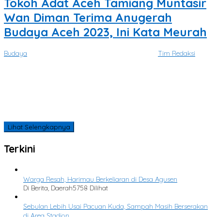
Tokoh Adat Aceh Tamiang Muntasir
Wan Diman Terima Anugerah
Budaya Aceh 2023, Ini Kata Meurah
Budaya
|
November 7, 2023
November 12, 2023
oleh
Tim Redaksi
SATUKATA.NET | BANDA ACEH – Ir. Muntasir Wan Diman, MM diberi
penghargaan atas
Tidak Ada Lagi Postingan yang Tersedia.
Tidak ada lagi halaman untuk dimuat.
Lihat Selengkapnya
Terkini
Warga Resah, Harimau Berkeliaran di Desa Agusen
Di Berita, Daerah
5758 Dilihat
Sebulan Lebih Usai Pacuan Kuda, Sampah Masih Berserakan
di Area Stadion