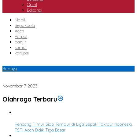
Opini
Editorial
Mobil
Sepakbola
Aceh
Parpol
banjir
sumut
korupsi
Budaya
Tokoh Adat Aceh Tamiang Muntasir Wan Diman Terima Anugerah
Budaya Aceh 2023, Ini Kata Meurah
November 7, 2023
Olahraga Terbaru
1
Rencong Timur Siap Tempur di Liga Sepak Takraw Indonesia,
PSTI Aceh Bidik Tiga Besar
2